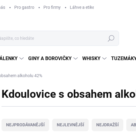
nás
Pro gastro
Pro firmy
Láhve a etikety na míru
Věrnos
Hledat
ÁLENKY
GINY A BOROVIČKY
WHISKY
TUZEMÁKY
 obsahem alkoholu 42%
Kdoulovice s obsahem alk
Ř
a
NEJPRODÁVANĚJŠÍ
NEJLEVNĚJŠÍ
NEJDRAŽŠÍ
A
z
e