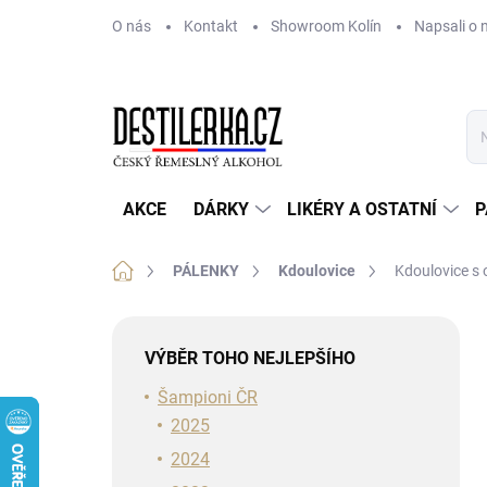
Přejít
O nás
Kontakt
Showroom Kolín
Napsali o 
na
obsah
AKCE
DÁRKY
LIKÉRY A OSTATNÍ
P
Domů
PÁLENKY
Kdoulovice
Kdoulovice s
P
o
VÝBĚR TOHO NEJLEPŠÍHO
s
t
Šampioni ČR
r
2025
a
2024
n