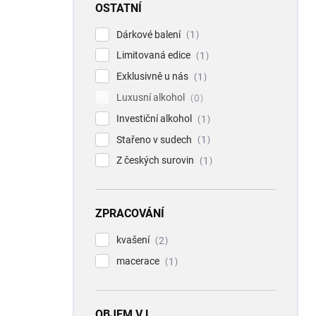
OSTATNÍ
Dárkové balení
1
Limitovaná edice
1
Exklusivně u nás
1
Luxusní alkohol
0
Investiční alkohol
1
Stařeno v sudech
1
Z českých surovin
1
ZPRACOVÁNÍ
kvašení
2
macerace
1
OBJEM V L