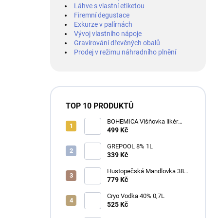
Láhve s vlastní etiketou
Firemní degustace
Exkurze v palírnách
Vývoj vlastního nápoje
Gravírování dřevěných obalů
Prodej v režimu náhradního plnění
TOP 10 PRODUKTŮ
BOHEMICA Višňovka likér
25% 0,7L
499 Kč
GREPOOL 8% 1L
339 Kč
Hustopečská Mandlovka 38%
1L
779 Kč
Cryo Vodka 40% 0,7L
525 Kč