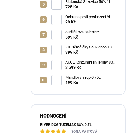
Blatenská Slivovice 50% 1L
725 Kč
Ochrana proti poškození či
ztrátě
29 Kč
Sudličkova pálenice
Ořechovka 30% 0,7L
599 Kč
ZD Němčičky Sauvignon 13%
2025 Bag in Box 3L - suché
399 Kč
AKCE Konzumní líh jemný 80%
min 6x1L
3 599 Kč
Mandlový sirup 0,75L
199 Kč
HODNOCENÍ
RIVER DOG TUZEMÁK 38% 0,7L
SOŇA VAITOVÁ