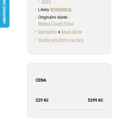
n
2023
í
Likéry
BOHEMICA
p
Originální dárek -
a
Bedna Císaře Pána
n
e
Demižóny
a
Maxi lahve
l
Služby pro firmy na míru
CENA
229
Kč
5299
Kč