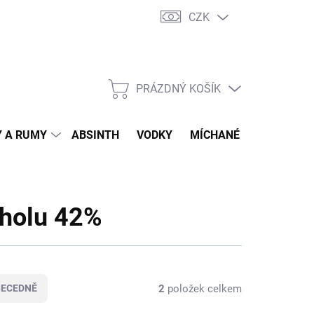
CZK
tní program
Jak nakupovat
Doprava
Jak balíme zásilky
PRÁZDNÝ KOŠÍK
NÁKUPNÍ
KOŠÍK
 A RUMY
ABSINTH
VODKY
MÍCHANÉ DRINKY
O
oholu 42%
2
položek celkem
BECEDNĚ