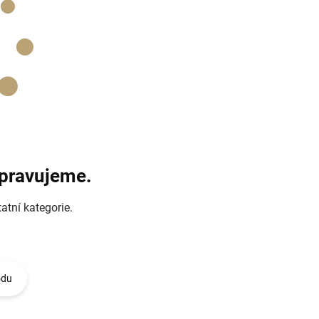
ipravujeme.
atní kategorie.
odu