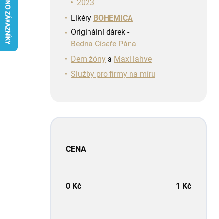
n
2023
í
Likéry
BOHEMICA
p
Originální dárek -
a
Bedna Císaře Pána
n
e
Demižóny
a
Maxi lahve
l
Služby pro firmy na míru
CENA
0
Kč
1
Kč