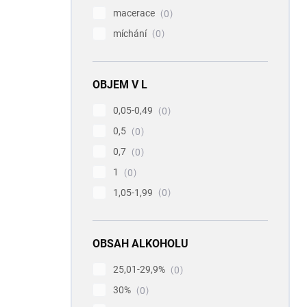
macerace
0
míchání
0
OBJEM V L
0,05-0,49
0
0,5
0
0,7
0
1
0
1,05-1,99
0
OBSAH ALKOHOLU
25,01-29,9%
0
30%
0