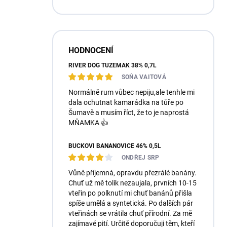
HODNOCENÍ
RIVER DOG TUZEMÁK 38% 0,7L
SOŇA VAITOVÁ
Normálně rum vůbec nepiju,ale tenhle mi
dala ochutnat kamarádka na tůře po
Šumavě a musím říct, že to je naprostá
MŇAMKA 👍
BUČKOVI BANÁNOVICE 46% 0,5L
ONDŘEJ SRP
Vůně příjemná, opravdu přezrálé banány.
Chuť už mě tolik nezaujala, prvních 10-15
vteřin po polknutí mi chuť banánů přišla
spíše umělá a syntetická. Po dalších pár
vteřinách se vrátila chuť přírodní. Za mě
zajímavé pití. Určitě doporučuji těm, kteří