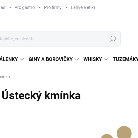
nás
Pro gastro
Pro firmy
Láhve a etikety na míru
Věrnos
Hledat
ÁLENKY
GINY A BOROVIČKY
WHISKY
TUZEMÁKY
mínka
Ústecký kmínka