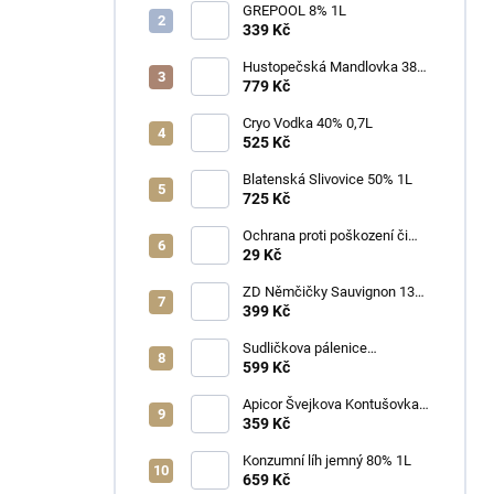
GREPOOL 8% 1L
339 Kč
Hustopečská Mandlovka 38%
1L
779 Kč
Cryo Vodka 40% 0,7L
525 Kč
Blatenská Slivovice 50% 1L
725 Kč
Ochrana proti poškození či
ztrátě
29 Kč
ZD Němčičky Sauvignon 13%
2025 Bag in Box 3L - suché
399 Kč
Sudličkova pálenice
Ořechovka 30% 0,7L
599 Kč
Apicor Švejkova Kontušovka
40% 0,5L
359 Kč
Konzumní líh jemný 80% 1L
659 Kč