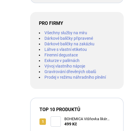
PRO FIRMY
Všechny služby na míru
Dárkové balíčky připravené
Dárkové balíčky na zakázku
Láhve s vlastní etiketou
Firemní degustace
Exkurze v palírnách
Vývoj vlastního nápoje
Gravírování dřevěných obalů
Prodej v režimu náhradního plnění
TOP 10 PRODUKTŮ
BOHEMICA Višňovka likér
25% 0,7L
499 Kč