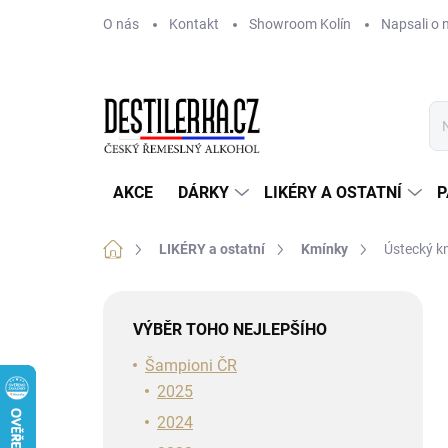
Přejít
O nás
Kontakt
Showroom Kolín
Napsali o 
na
obsah
AKCE
DÁRKY
LIKÉRY A OSTATNÍ
P
Domů
LIKÉRY a ostatní
Kmínky
Ústecký k
P
o
VÝBĚR TOHO NEJLEPŠÍHO
s
t
Šampioni ČR
r
2025
a
2024
n