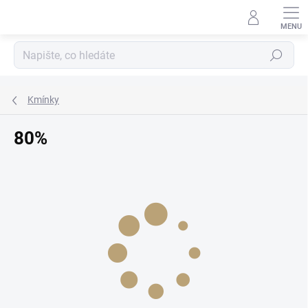
Přejít
na
obsah
Hledat
Kmínky
80%