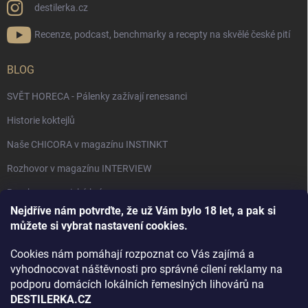
destilerka.cz
Recenze, podcast, benchmarky a recepty na skvělé české pití
BLOG
SVĚT HORECA - Pálenky zažívají renesanci
Historie koktejlů
Naše CHICORA v magazínu INSTINKT
Rozhovor v magazínu INTERVIEW
Bourbon, americká krása.
Nejdříve nám potvrďte, že už Vám bylo 18 let, a pak si
Napsali v TÝDNU o naší práci
můžete si vybrat nastavení cookies.
Když ovoce dostane druhý život
Cookies nám pomáhají rozpoznat co Vás zajímá a
Rozhovor s DESTILERKA.CZ v magazínu DRINKING-CAT
vyhodnocovat náštěvnosti pro správné cílení reklamy na
podporu domácích lokálních řemeslných lihovárů na
Jak vybrat dárek na Vánoce
DESTILERKA.CZ