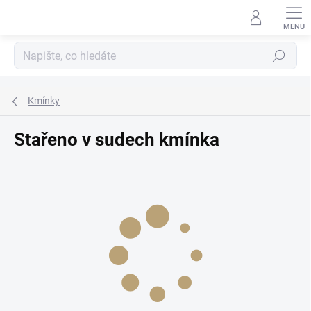
Přejít
na
obsah
Hledat
Kmínky
Stařeno v sudech kmínka