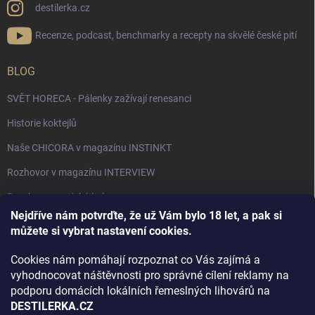
destilerka.cz
Recenze, podcast, benchmarky a recepty na skvělé české pití
BLOG
SVĚT HORECA - Pálenky zažívají renesanci
Historie koktejlů
Naše CHICORA v magazínu INSTINKT
Rozhovor v magazínu INTERVIEW
Bourbon, americká krása.
Nejdříve nám potvrďte, že už Vám bylo 18 let, a pak si
Napsali v TÝDNU o naší práci
můžete si vybrat nastavení cookies.
Když ovoce dostane druhý život
Cookies nám pomáhají rozpoznat co Vás zajímá a
Rozhovor s DESTILERKA.CZ v magazínu DRINKING-CAT
vyhodnocovat náštěvnosti pro správné cílení reklamy na
podporu domácích lokálních řemeslných lihovárů na
Jak vybrat dárek na Vánoce
DESTILERKA.CZ