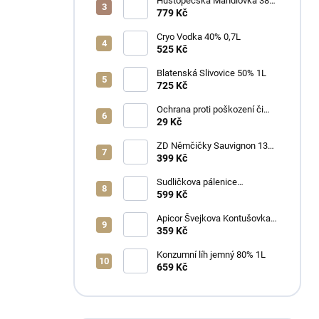
Hustopečská Mandlovka 38%
1L
779 Kč
Cryo Vodka 40% 0,7L
525 Kč
Blatenská Slivovice 50% 1L
725 Kč
Ochrana proti poškození či
ztrátě
29 Kč
ZD Němčičky Sauvignon 13%
2025 Bag in Box 3L - suché
399 Kč
Sudličkova pálenice
Ořechovka 30% 0,7L
599 Kč
Apicor Švejkova Kontušovka
40% 0,5L
359 Kč
Konzumní líh jemný 80% 1L
659 Kč