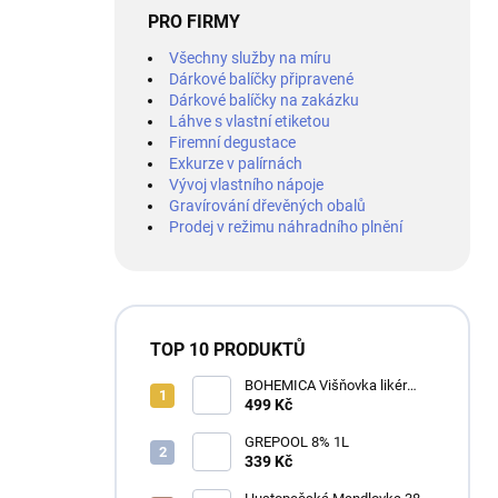
PRO FIRMY
Všechny služby na míru
Dárkové balíčky připravené
Dárkové balíčky na zakázku
Láhve s vlastní etiketou
Firemní degustace
Exkurze v palírnách
Vývoj vlastního nápoje
Gravírování dřevěných obalů
Prodej v režimu náhradního plnění
TOP 10 PRODUKTŮ
BOHEMICA Višňovka likér
25% 0,7L
499 Kč
GREPOOL 8% 1L
339 Kč