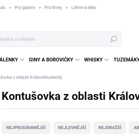
nás
Pro gastro
Pro firmy
Láhve a etikety na míru
Věrnos
Hledat
ÁLENKY
GINY A BOROVIČKY
WHISKY
TUZEMÁKY
šovka z oblasti Královehradecký
Kontušovka z oblasti Králo
Ř
a
NEJPRODÁVANĚJŠÍ
NEJLEVNĚJŠÍ
NEJDRAŽŠÍ
A
z
e