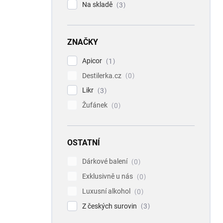
Na skladě
3
ZNAČKY
Apicor
1
Destilerka.cz
0
Likr
3
Žufánek
0
OSTATNÍ
Dárkové balení
0
Exklusivně u nás
0
Luxusní alkohol
0
Z českých surovin
3