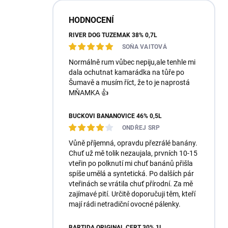
HODNOCENÍ
RIVER DOG TUZEMÁK 38% 0,7L
SOŇA VAITOVÁ
Normálně rum vůbec nepiju,ale tenhle mi
dala ochutnat kamarádka na tůře po
Šumavě a musím říct, že to je naprostá
MŇAMKA 👍
BUČKOVI BANÁNOVICE 46% 0,5L
ONDŘEJ SRP
Vůně příjemná, opravdu přezrálé banány.
Chuť už mě tolik nezaujala, prvních 10-15
vteřin po polknutí mi chuť banánů přišla
spíše umělá a syntetická. Po dalších pár
vteřinách se vrátila chuť přírodní. Za mě
zajímavé pití. Určitě doporučuji těm, kteří
mají rádi netradiční ovocné pálenky.
BARTIDA ORIGINÁL ČERT 30% 1L