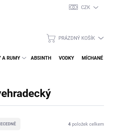
CZK
tní program
Jak nakupovat
Doprava
Jak balíme zásilky
PRÁZDNÝ KOŠÍK
NÁKUPNÍ
KOŠÍK
 A RUMY
ABSINTH
VODKY
MÍCHANÉ DRINKY
O
vehradecký
4
položek celkem
BECEDNĚ