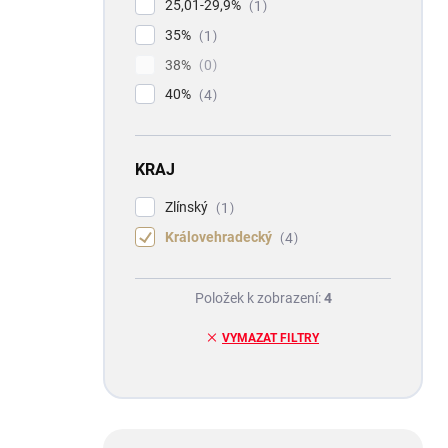
25,01-29,9%
1
35%
1
38%
0
40%
4
KRAJ
Zlínský
1
Královehradecký
4
Položek k zobrazení:
4
VYMAZAT FILTRY