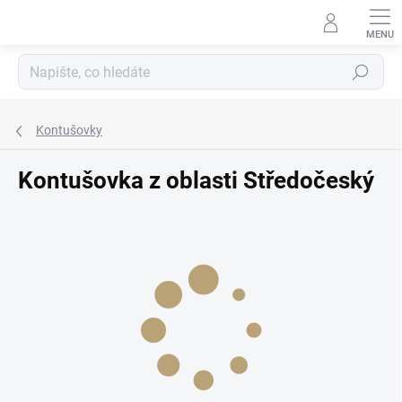
Přejít
na
obsah
Hledat
Kontušovky
Kontušovka z oblasti Středočeský