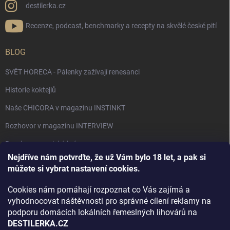
destilerka.cz
Recenze, podcast, benchmarky a recepty na skvělé české pití
BLOG
SVĚT HORECA - Pálenky zažívají renesanci
Historie koktejlů
Naše CHICORA v magazínu INSTINKT
Rozhovor v magazínu INTERVIEW
Bourbon, americká krása.
Nejdříve nám potvrďte, že už Vám bylo 18 let, a pak si
Napsali v TÝDNU o naší práci
můžete si vybrat nastavení cookies.
Když ovoce dostane druhý život
Cookies nám pomáhají rozpoznat co Vás zajímá a
Rozhovor s DESTILERKA.CZ v magazínu DRINKING-CAT
vyhodnocovat náštěvnosti pro správné cílení reklamy na
podporu domácích lokálních řemeslných lihovárů na
Jak vybrat dárek na Vánoce
DESTILERKA.CZ