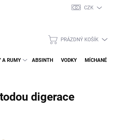
CZK
tní program
Jak nakupovat
Doprava
Jak balíme zásilky
PRÁZDNÝ KOŠÍK
NÁKUPNÍ
KOŠÍK
 A RUMY
ABSINTH
VODKY
MÍCHANÉ DRINKY
O
todou digerace