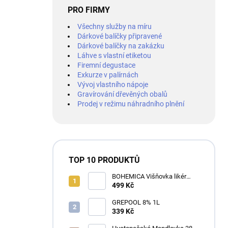
PRO FIRMY
Všechny služby na míru
Dárkové balíčky připravené
Dárkové balíčky na zakázku
Láhve s vlastní etiketou
Firemní degustace
Exkurze v palírnách
Vývoj vlastního nápoje
Gravírování dřevěných obalů
Prodej v režimu náhradního plnění
TOP 10 PRODUKTŮ
BOHEMICA Višňovka likér
25% 0,7L
499 Kč
GREPOOL 8% 1L
339 Kč