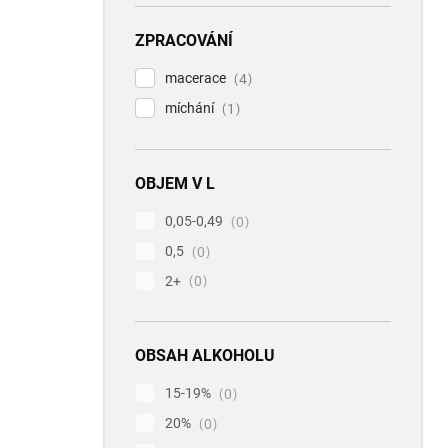
ZPRACOVÁNÍ
macerace
4
míchání
1
OBJEM V L
0,05-0,49
0
0,5
0
2+
0
OBSAH ALKOHOLU
15-19%
0
20%
0