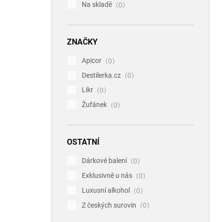
Na skladě
0
ZNAČKY
Apicor
0
Destilerka.cz
0
Likr
0
Žufánek
0
OSTATNÍ
Dárkové balení
0
Exklusivně u nás
0
Luxusní alkohol
0
Z českých surovin
0