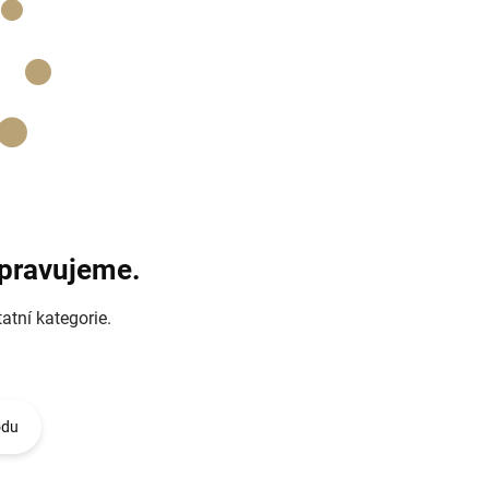
ipravujeme.
atní kategorie.
odu