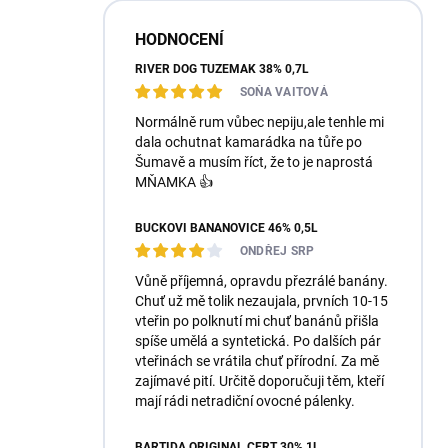
HODNOCENÍ
RIVER DOG TUZEMÁK 38% 0,7L
SOŇA VAITOVÁ
Normálně rum vůbec nepiju,ale tenhle mi
dala ochutnat kamarádka na tůře po
Šumavě a musím říct, že to je naprostá
MŇAMKA 👍
BUČKOVI BANÁNOVICE 46% 0,5L
ONDŘEJ SRP
Vůně příjemná, opravdu přezrálé banány.
Chuť už mě tolik nezaujala, prvních 10-15
vteřin po polknutí mi chuť banánů přišla
spíše umělá a syntetická. Po dalších pár
vteřinách se vrátila chuť přírodní. Za mě
zajímavé pití. Určitě doporučuji těm, kteří
mají rádi netradiční ovocné pálenky.
BARTIDA ORIGINÁL ČERT 30% 1L