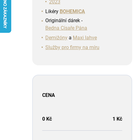
n
2023
í
Likéry
BOHEMICA
p
Originální dárek -
a
Bedna Císaře Pána
n
e
Demižóny
a
Maxi lahve
l
Služby pro firmy na míru
CENA
0
Kč
1
Kč