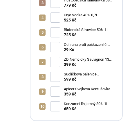
Hustopečská Mandlovka 38%
1L
779 Kč
Cryo Vodka 40% 0,7L
525 Kč
Blatenská Slivovice 50% 1L
725 Kč
Ochrana proti poškození či
ztrátě
29 Kč
ZD Němčičky Sauvignon 13%
2025 Bag in Box 3L - suché
399 Kč
Sudličkova pálenice
Ořechovka 30% 0,7L
599 Kč
Apicor Švejkova Kontušovka
40% 0,5L
359 Kč
Konzumní líh jemný 80% 1L
659 Kč