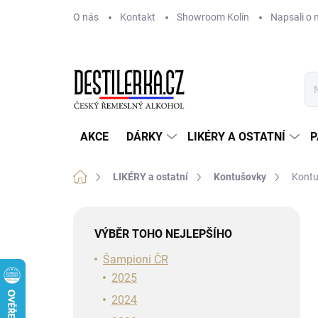
Přejít
O nás
Kontakt
Showroom Kolín
Napsali o 
na
obsah
AKCE
DÁRKY
LIKÉRY A OSTATNÍ
P
Domů
LIKÉRY a ostatní
Kontušovky
Kontu
P
o
VÝBĚR TOHO NEJLEPŠÍHO
s
t
Šampioni ČR
r
2025
a
2024
n