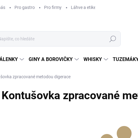
nás
Pro gastro
Pro firmy
Láhve a etikety na míru
Věrnos
Hledat
ÁLENKY
GINY A BOROVIČKY
WHISKY
TUZEMÁKY
šovka zpracované metodou digerace
Kontušovka zpracované me