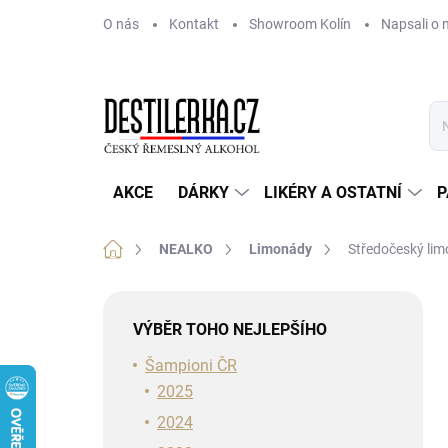
Přejít
O nás
Kontakt
Showroom Kolín
Napsali o 
na
obsah
AKCE
DÁRKY
LIKÉRY A OSTATNÍ
P
Domů
NEALKO
Limonády
Středočeský li
P
o
VÝBĚR TOHO NEJLEPŠÍHO
s
t
Šampioni ČR
r
2025
a
2024
n