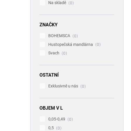
Na skladě
0
ZNAČKY
BOHEMSCA
0
Hustopečská mandlárna
0
Svach
0
OSTATNÍ
Exklusivně u nás
0
OBJEM V L
0,05-0,49
0
0,5
0