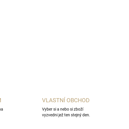
M
VLASTNÍ OBCHOD
na
Vyber si a nebo si zboží
vyzvedni jež ten stejný den.