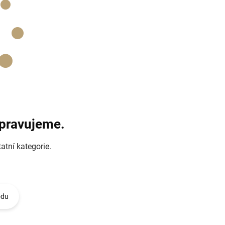
ipravujeme.
atní kategorie.
odu