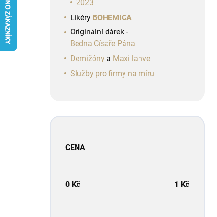
n
2023
í
Likéry
BOHEMICA
p
Originální dárek -
a
Bedna Císaře Pána
n
e
Demižóny
a
Maxi lahve
l
Služby pro firmy na míru
CENA
0
Kč
1
Kč