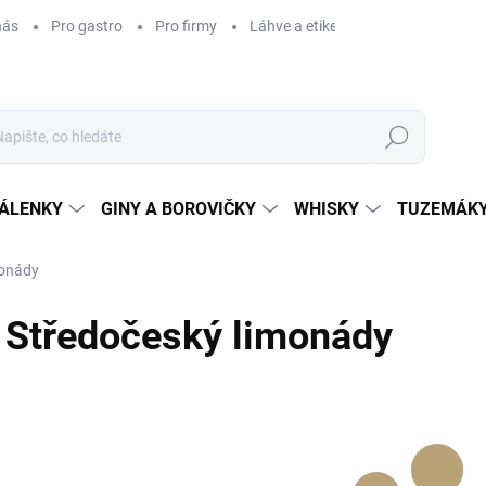
nás
Pro gastro
Pro firmy
Láhve a etikety na míru
Věrnos
Hledat
ÁLENKY
GINY A BOROVIČKY
WHISKY
TUZEMÁKY
monády
Středočeský limonády