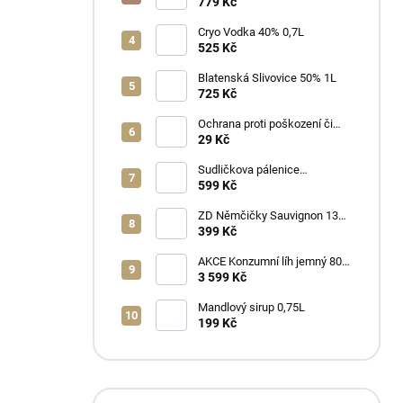
1L
779 Kč
Cryo Vodka 40% 0,7L
525 Kč
Blatenská Slivovice 50% 1L
725 Kč
Ochrana proti poškození či
ztrátě
29 Kč
Sudličkova pálenice
Ořechovka 30% 0,7L
599 Kč
ZD Němčičky Sauvignon 13%
2025 Bag in Box 3L - suché
399 Kč
AKCE Konzumní líh jemný 80%
min 6x1L
3 599 Kč
Mandlový sirup 0,75L
199 Kč