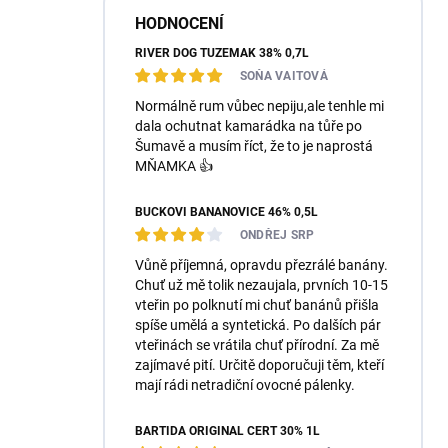
HODNOCENÍ
RIVER DOG TUZEMÁK 38% 0,7L
SOŇA VAITOVÁ
Normálně rum vůbec nepiju,ale tenhle mi
dala ochutnat kamarádka na tůře po
Šumavě a musím říct, že to je naprostá
MŇAMKA 👍
BUČKOVI BANÁNOVICE 46% 0,5L
ONDŘEJ SRP
Vůně příjemná, opravdu přezrálé banány.
Chuť už mě tolik nezaujala, prvních 10-15
vteřin po polknutí mi chuť banánů přišla
spíše umělá a syntetická. Po dalších pár
vteřinách se vrátila chuť přírodní. Za mě
zajímavé pití. Určitě doporučuji těm, kteří
mají rádi netradiční ovocné pálenky.
BARTIDA ORIGINÁL ČERT 30% 1L