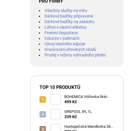
PRO FIRMY
Všechny služby na míru
Dárkové balíčky připravené
Dárkové balíčky na zakázku
Láhve s vlastní etiketou
Firemní degustace
Exkurze v palírnách
Vývoj vlastního nápoje
Gravírování dřevěných obalů
Prodej v režimu náhradního plnění
TOP 10 PRODUKTŮ
BOHEMICA Višňovka likér
25% 0,7L
499 Kč
GREPOOL 8% 1L
339 Kč
Hustopečská Mandlovka 38%