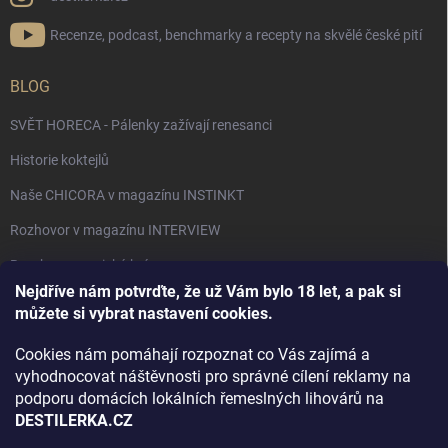
Recenze, podcast, benchmarky a recepty na skvělé české pití
BLOG
SVĚT HORECA - Pálenky zažívají renesanci
Historie koktejlů
Naše CHICORA v magazínu INSTINKT
Rozhovor v magazínu INTERVIEW
Bourbon, americká krása.
Nejdříve nám potvrďte, že už Vám bylo 18 let, a pak si
Napsali v TÝDNU o naší práci
můžete si vybrat nastavení cookies.
Když ovoce dostane druhý život
Cookies nám pomáhají rozpoznat co Vás zajímá a
Rozhovor s DESTILERKA.CZ v magazínu DRINKING-CAT
vyhodnocovat náštěvnosti pro správné cílení reklamy na
podporu domácích lokálních řemeslných lihovárů na
Jak vybrat dárek na Vánoce
DESTILERKA.CZ
Rozhovor Destilerka.cz v magazínu Macchiato