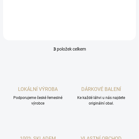
Nemusíš si tak už lámat
hlavu dalším balením.
3
položek celkem
O
v
l
á
d
a
c
LOKÁLNÍ VÝROBA
DÁRKOVÉ BALENÍ
í
Podporujeme české řemeslné
p
Ke každé láhvi u nás najdete
výrobce
originální obal.
r
v
k
y
v
ý
100% SKLADEM
VLASTNÍ OBCHOD