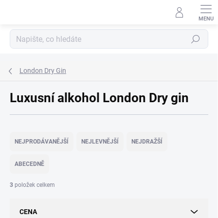
Přejít
na
obsah
Hledat
London Dry Gin
Luxusní alkohol London Dry gin
Ř
a
NEJPRODÁVANĚJŠÍ
NEJLEVNĚJŠÍ
NEJDRAŽŠÍ
z
e
ABECEDNĚ
n
í
3
položek celkem
p
r
CENA
o