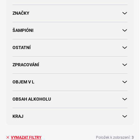
d
u
ZNAČKY
k
t
ŠAMPIÓNI
ů
OSTATNÍ
ZPRACOVÁNÍ
OBJEM V L
OBSAH ALKOHOLU
KRAJ
Položek k zobrazení:
3
VYMAZAT FILTRY