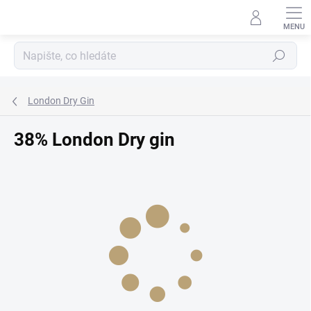
Přejít
na
obsah
Hledat
London Dry Gin
38% London Dry gin