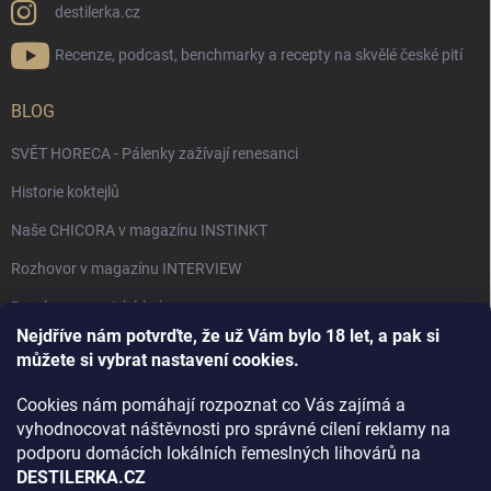
destilerka.cz
Recenze, podcast, benchmarky a recepty na skvělé české pití
BLOG
SVĚT HORECA - Pálenky zažívají renesanci
Historie koktejlů
Naše CHICORA v magazínu INSTINKT
Rozhovor v magazínu INTERVIEW
Bourbon, americká krása.
Nejdříve nám potvrďte, že už Vám bylo 18 let, a pak si
Napsali v TÝDNU o naší práci
můžete si vybrat nastavení cookies.
Když ovoce dostane druhý život
Cookies nám pomáhají rozpoznat co Vás zajímá a
Rozhovor s DESTILERKA.CZ v magazínu DRINKING-CAT
vyhodnocovat náštěvnosti pro správné cílení reklamy na
podporu domácích lokálních řemeslných lihovárů na
Jak vybrat dárek na Vánoce
DESTILERKA.CZ