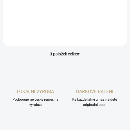
Do košíku
Sada kvalitních destilátů z
Koštic.
3
položek celkem
O
v
l
á
d
a
c
LOKÁLNÍ VÝROBA
DÁRKOVÉ BALENÍ
í
Podporujeme české řemeslné
p
Ke každé láhvi u nás najdete
výrobce
originální obal.
r
v
k
y
v