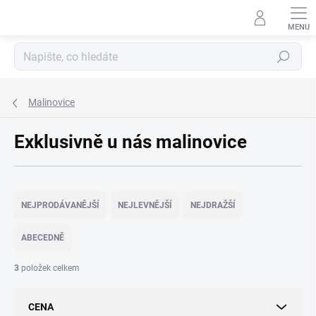
Přejít
na
obsah
Hledat
Malinovice
Exklusivně u nás malinovice
Ř
a
NEJPRODÁVANĚJŠÍ
NEJLEVNĚJŠÍ
NEJDRAŽŠÍ
z
e
ABECEDNĚ
n
í
3
položek celkem
p
r
CENA
o