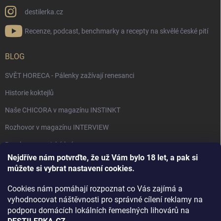
destilerka.cz
Recenze, podcast, benchmarky a recepty na skvělé české pití
BLOG
SVĚT HORECA - Pálenky zažívají renesanci
Historie koktejlů
Naše CHICORA v magazínu INSTINKT
Rozhovor v magazínu INTERVIEW
Bourbon, americká krása.
Nejdříve nám potvrďte, že už Vám bylo 18 let, a pak si
Napsali v TÝDNU o naší práci
můžete si vybrat nastavení cookies.
Když ovoce dostane druhý život
Cookies nám pomáhají rozpoznat co Vás zajímá a
Rozhovor s DESTILERKA.CZ v magazínu DRINKING-CAT
vyhodnocovat náštěvnosti pro správné cílení reklamy na
podporu domácích lokálních řemeslných lihovárů na
Jak vybrat dárek na Vánoce