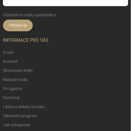
Vložením e-mailu souhlasíte s
podmínkami ochrany osobních údajů
Přihlásit se
INFORMACE PRO VÁS
O nás
Kontakt
Showroom Kolín
Napsali o nás
Pro gastro
Pro firmy
Láhve a etikety na míru
Věrnostní program
Jak nakupovat