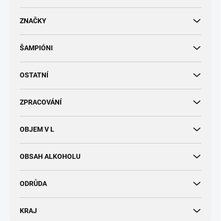
d
u
ZNAČKY
k
t
ŠAMPIÓNI
ů
OSTATNÍ
ZPRACOVÁNÍ
OBJEM V L
OBSAH ALKOHOLU
ODRŮDA
KRAJ