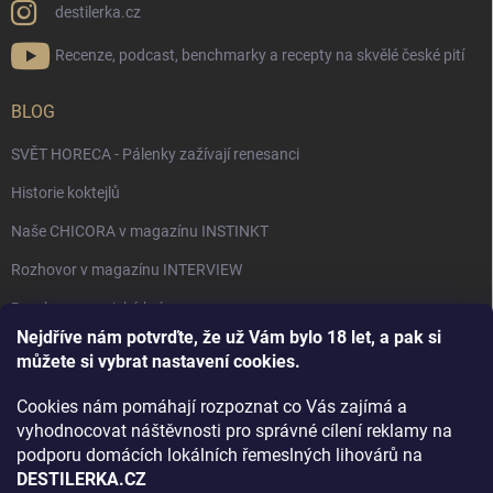
destilerka.cz
Recenze, podcast, benchmarky a recepty na skvělé české pití
BLOG
SVĚT HORECA - Pálenky zažívají renesanci
Historie koktejlů
Naše CHICORA v magazínu INSTINKT
Rozhovor v magazínu INTERVIEW
Bourbon, americká krása.
Nejdříve nám potvrďte, že už Vám bylo 18 let, a pak si
Napsali v TÝDNU o naší práci
můžete si vybrat nastavení cookies.
Když ovoce dostane druhý život
Cookies nám pomáhají rozpoznat co Vás zajímá a
Rozhovor s DESTILERKA.CZ v magazínu DRINKING-CAT
vyhodnocovat náštěvnosti pro správné cílení reklamy na
podporu domácích lokálních řemeslných lihovárů na
Jak vybrat dárek na Vánoce
DESTILERKA.CZ