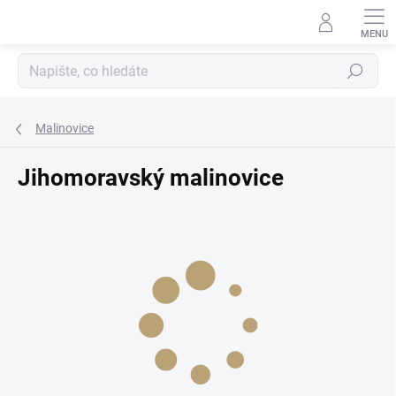
Přejít
na
obsah
Hledat
Malinovice
Jihomoravský malinovice