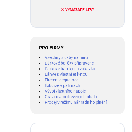
VYMAZAT FILTRY
PRO FIRMY
Všechny služby na míru
Dárkové balíčky připravené
Dárkové balíčky na zakázku
Láhve s vlastní etiketou
Firemní degustace
Exkurze v palírnách
Vývoj vlastního nápoje
Gravírování dřevěných obalů
Prodej v režimu náhradního plnění