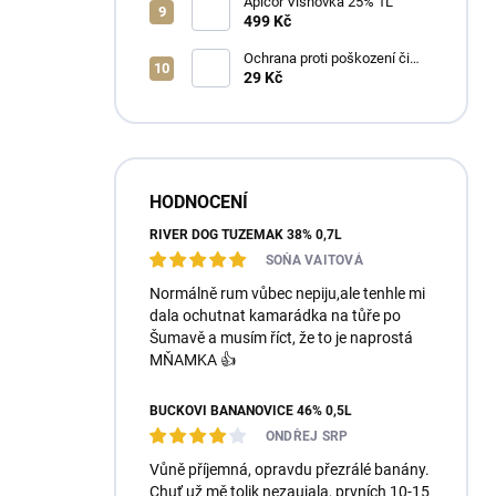
Apicor Višňovka 25% 1L
499 Kč
Ochrana proti poškození či
ztrátě
29 Kč
HODNOCENÍ
RIVER DOG TUZEMÁK 38% 0,7L
SOŇA VAITOVÁ
Normálně rum vůbec nepiju,ale tenhle mi
dala ochutnat kamarádka na tůře po
Šumavě a musím říct, že to je naprostá
MŇAMKA 👍
BUČKOVI BANÁNOVICE 46% 0,5L
ONDŘEJ SRP
Vůně příjemná, opravdu přezrálé banány.
Chuť už mě tolik nezaujala, prvních 10-15