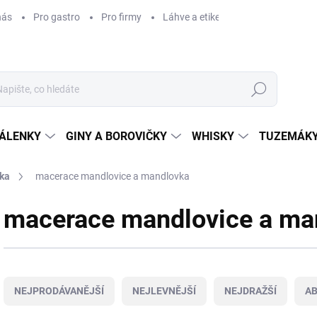
nás
Pro gastro
Pro firmy
Láhve a etikety na míru
Věrnos
Hledat
ÁLENKY
GINY A BOROVIČKY
WHISKY
TUZEMÁKY
vka
macerace mandlovice a mandlovka
macerace mandlovice a ma
Ř
a
NEJPRODÁVANĚJŠÍ
NEJLEVNĚJŠÍ
NEJDRAŽŠÍ
A
z
e