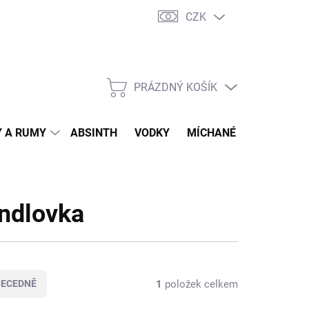
CZK
tní program
Jak nakupovat
Doprava
Jak balíme zásilky
PRÁZDNÝ KOŠÍK
NÁKUPNÍ
KOŠÍK
 A RUMY
ABSINTH
VODKY
MÍCHANÉ DRINKY
O
ndlovka
1
položek celkem
BECEDNĚ