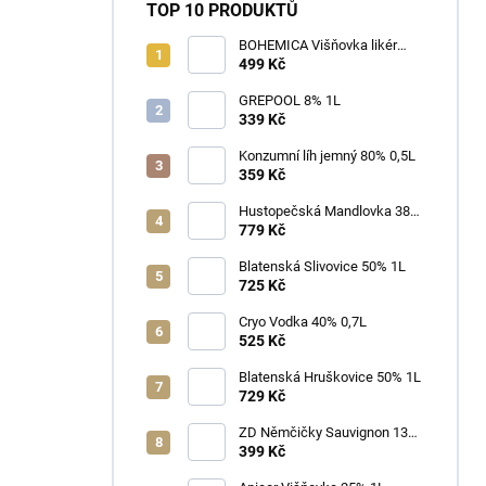
TOP 10 PRODUKTŮ
BOHEMICA Višňovka likér
25% 0,7L
499 Kč
GREPOOL 8% 1L
339 Kč
Konzumní líh jemný 80% 0,5L
359 Kč
Hustopečská Mandlovka 38%
1L
779 Kč
Blatenská Slivovice 50% 1L
725 Kč
Cryo Vodka 40% 0,7L
525 Kč
Blatenská Hruškovice 50% 1L
729 Kč
ZD Němčičky Sauvignon 13%
2025 Bag in Box 3L - suché
399 Kč