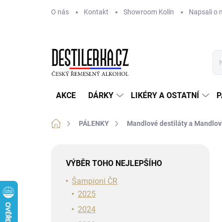
Přejít
O nás
Kontakt
Showroom Kolín
Napsali o 
na
obsah
AKCE
DÁRKY
LIKÉRY A OSTATNÍ
P
Domů
PÁLENKY
Mandlové destiláty a Mandlo
P
o
VÝBĚR TOHO NEJLEPŠÍHO
s
t
Šampioni ČR
r
2025
a
2024
n