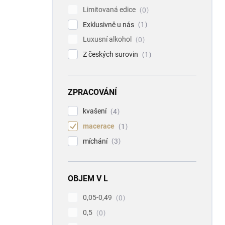
Limitovaná edice
0
Exklusivně u nás
1
Luxusní alkohol
0
Z českých surovin
1
ZPRACOVÁNÍ
kvašení
4
macerace
1
míchání
3
OBJEM V L
0,05-0,49
0
0,5
0