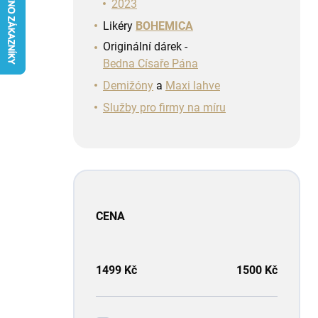
n
2023
í
Likéry
BOHEMICA
p
Originální dárek -
a
Bedna Císaře Pána
n
e
Demižóny
a
Maxi lahve
l
Služby pro firmy na míru
CENA
1499
Kč
1500
Kč