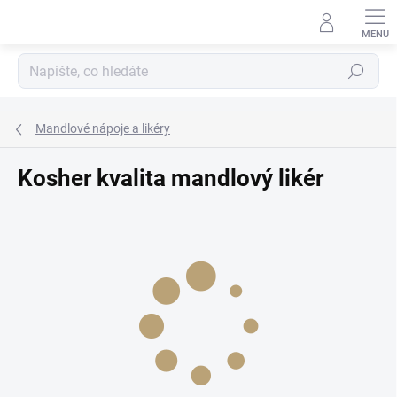
Přejít
na
obsah
Hledat
Mandlové nápoje a likéry
Kosher kvalita mandlový likér