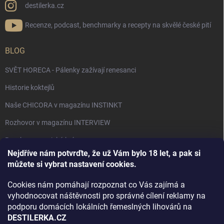
destilerka.cz
Recenze, podcast, benchmarky a recepty na skvělé české pití
BLOG
SVĚT HORECA - Pálenky zažívají renesanci
Historie koktejlů
Naše CHICORA v magazínu INSTINKT
Rozhovor v magazínu INTERVIEW
Bourbon, americká krása.
Nejdříve nám potvrďte, že už Vám bylo 18 let, a pak si
Napsali v TÝDNU o naší práci
můžete si vybrat nastavení cookies.
Když ovoce dostane druhý život
Cookies nám pomáhají rozpoznat co Vás zajímá a
Rozhovor s DESTILERKA.CZ v magazínu DRINKING-CAT
vyhodnocovat náštěvnosti pro správné cílení reklamy na
podporu domácích lokálních řemeslných lihovárů na
Jak vybrat dárek na Vánoce
DESTILERKA.CZ