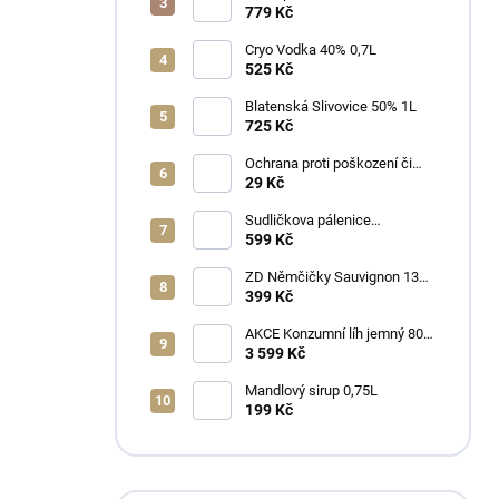
1L
779 Kč
Cryo Vodka 40% 0,7L
525 Kč
Blatenská Slivovice 50% 1L
725 Kč
Ochrana proti poškození či
ztrátě
29 Kč
Sudličkova pálenice
Ořechovka 30% 0,7L
599 Kč
ZD Němčičky Sauvignon 13%
2025 Bag in Box 3L - suché
399 Kč
AKCE Konzumní líh jemný 80%
min 6x1L
3 599 Kč
Mandlový sirup 0,75L
199 Kč