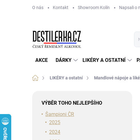
Přejít
O nás
Kontakt
Showroom Kolín
Napsali o 
na
obsah
AKCE
DÁRKY
LIKÉRY A OSTATNÍ
P
Domů
LIKÉRY a ostatní
Mandlové nápoje a liké
P
o
VÝBĚR TOHO NEJLEPŠÍHO
s
t
Šampioni ČR
r
2025
a
2024
n