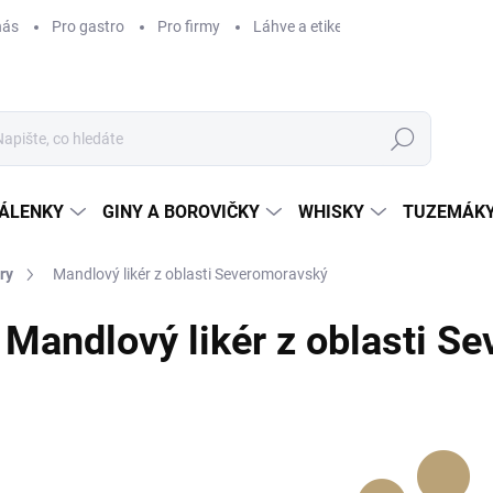
nás
Pro gastro
Pro firmy
Láhve a etikety na míru
Věrnos
Hledat
ÁLENKY
GINY A BOROVIČKY
WHISKY
TUZEMÁKY
ry
Mandlový likér z oblasti Severomoravský
Mandlový likér z oblasti S