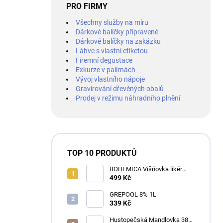
PRO FIRMY
Všechny služby na míru
Dárkové balíčky připravené
Dárkové balíčky na zakázku
Láhve s vlastní etiketou
Firemní degustace
Exkurze v palírnách
Vývoj vlastního nápoje
Gravírování dřevěných obalů
Prodej v režimu náhradního plnění
TOP 10 PRODUKTŮ
BOHEMICA Višňovka likér
25% 0,7L
499 Kč
GREPOOL 8% 1L
339 Kč
Hustopečská Mandlovka 38%