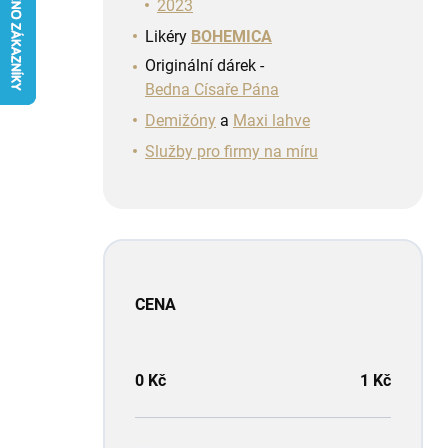
n
2023
í
Likéry
BOHEMICA
p
Originální dárek -
a
Bedna Císaře Pána
n
e
Demižóny
a
Maxi lahve
l
Služby pro firmy na míru
CENA
0
Kč
1
Kč