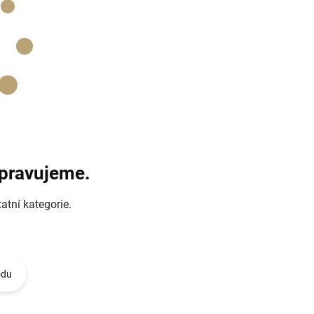
ipravujeme.
atní kategorie.
odu