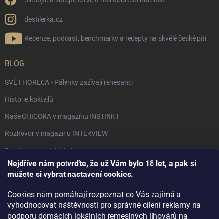
Sledujte a sdílejte co se u nás dobrého narodilo
destilerka.cz
Recenze, podcast, benchmarky a recepty na skvělé české pití
BLOG
SVĚT HORECA - Pálenky zažívají renesanci
Historie koktejlů
Naše CHICORA v magazínu INSTINKT
Rozhovor v magazínu INTERVIEW
Bourbon, americká krása.
Nejdříve nám potvrďte, že už Vám bylo 18 let, a pak si
Napsali v TÝDNU o naší práci
můžete si vybrat nastavení cookies.
Když ovoce dostane druhý život
Cookies nám pomáhají rozpoznat co Vás zajímá a
Rozhovor s DESTILERKA.CZ v magazínu DRINKING-CAT
vyhodnocovat náštěvnosti pro správné cílení reklamy na
podporu domácích lokálních řemeslných lihovárů na