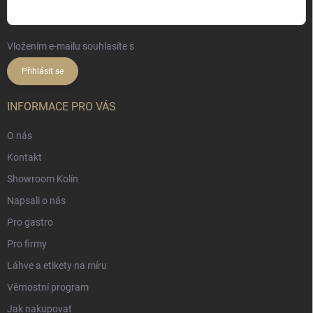
Vložením e-mailu souhlasíte s
podmínkami ochrany osobních údajů
Přihlásit se
INFORMACE PRO VÁS
O nás
Kontakt
Showroom Kolín
Napsali o nás
Pro gastro
Pro firmy
Láhve a etikety na míru
Věrnostní program
Jak nakupovat