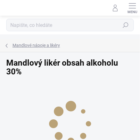
Přejít
na
obsah
Hledat
Mandlové nápoje a likéry
Mandlový likér obsah alkoholu
30%