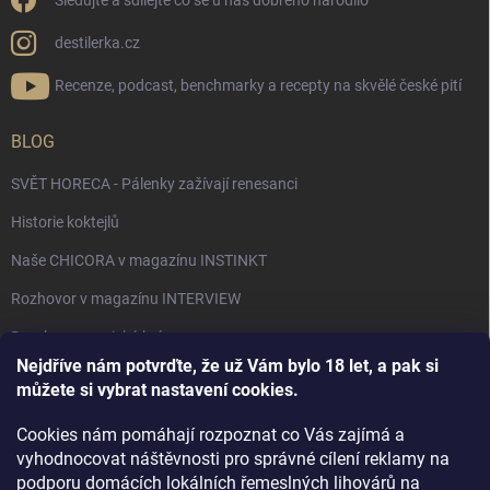
Sledujte a sdílejte co se u nás dobrého narodilo
destilerka.cz
Recenze, podcast, benchmarky a recepty na skvělé české pití
BLOG
SVĚT HORECA - Pálenky zažívají renesanci
Historie koktejlů
Naše CHICORA v magazínu INSTINKT
Rozhovor v magazínu INTERVIEW
Bourbon, americká krása.
Nejdříve nám potvrďte, že už Vám bylo 18 let, a pak si
Napsali v TÝDNU o naší práci
můžete si vybrat nastavení cookies.
Když ovoce dostane druhý život
Cookies nám pomáhají rozpoznat co Vás zajímá a
Rozhovor s DESTILERKA.CZ v magazínu DRINKING-CAT
vyhodnocovat náštěvnosti pro správné cílení reklamy na
podporu domácích lokálních řemeslných lihovárů na