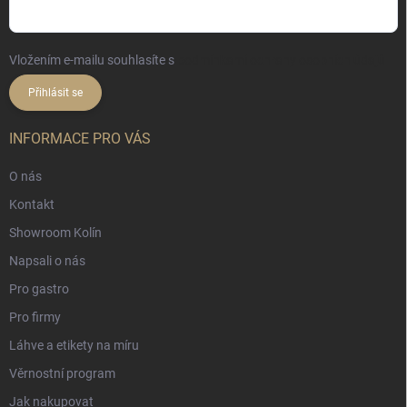
Vložením e-mailu souhlasíte s
podmínkami ochrany osobních údajů
Přihlásit se
INFORMACE PRO VÁS
O nás
Kontakt
Showroom Kolín
Napsali o nás
Pro gastro
Pro firmy
Láhve a etikety na míru
Věrnostní program
Jak nakupovat