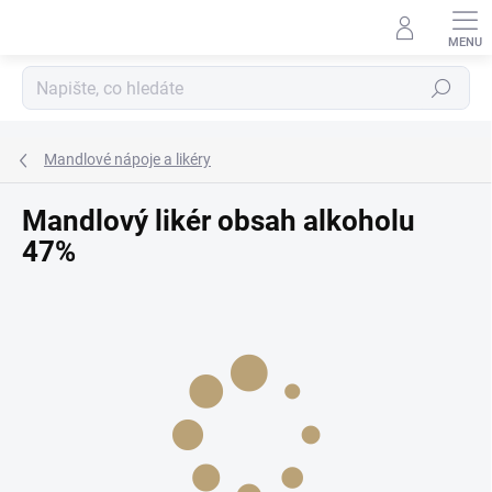
Přejít
na
obsah
Hledat
Mandlové nápoje a likéry
Mandlový likér obsah alkoholu
47%