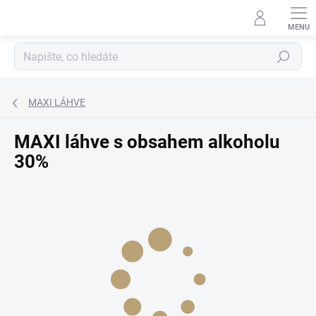
Přejít
na
obsah
Hledat
MAXI LÁHVE
MAXI láhve s obsahem alkoholu
30%