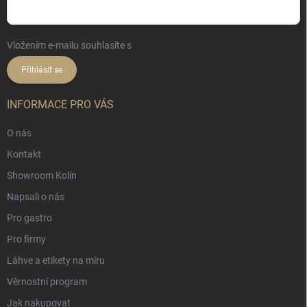
Vložením e-mailu souhlasíte s
podmínkami ochrany osobních údajů
Přihlásit se
INFORMACE PRO VÁS
O nás
Kontakt
Showroom Kolín
Napsali o nás
Pro gastro
Pro firmy
Láhve a etikety na míru
Věrnostní program
Jak nakupovat