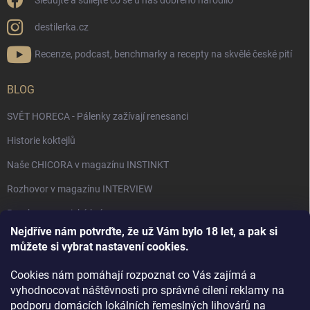
Sledujte a sdílejte co se u nás dobrého narodilo
destilerka.cz
Recenze, podcast, benchmarky a recepty na skvělé české pití
BLOG
SVĚT HORECA - Pálenky zažívají renesanci
Historie koktejlů
Naše CHICORA v magazínu INSTINKT
Rozhovor v magazínu INTERVIEW
Bourbon, americká krása.
Nejdříve nám potvrďte, že už Vám bylo 18 let, a pak si
Napsali v TÝDNU o naší práci
můžete si vybrat nastavení cookies.
Když ovoce dostane druhý život
Cookies nám pomáhají rozpoznat co Vás zajímá a
Rozhovor s DESTILERKA.CZ v magazínu DRINKING-CAT
vyhodnocovat náštěvnosti pro správné cílení reklamy na
podporu domácích lokálních řemeslných lihovárů na