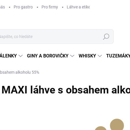
nás
Pro gastro
Pro firmy
Láhve a etikety na míru
Věrnos
Hledat
ÁLENKY
GINY A BOROVIČKY
WHISKY
TUZEMÁKY
obsahem alkoholu 55%
MAXI láhve s obsahem alk