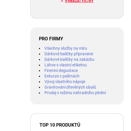
VYMAZAT FILTRY
PRO FIRMY
Všechny služby na míru
Dárkové balíčky připravené
Dárkové balíčky na zakázku
Láhve s vlastní etiketou
Firemní degustace
Exkurze v palírnách
Vývoj vlastního nápoje
Gravírování dřevěných obalů
Prodej v režimu náhradního plnění
TOP 10 PRODUKTŮ