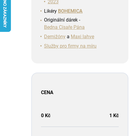
n
2023
í
Likéry
BOHEMICA
p
Originální dárek -
a
Bedna Císaře Pána
n
e
Demižóny
a
Maxi lahve
l
Služby pro firmy na míru
CENA
0
Kč
1
Kč