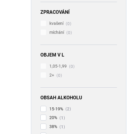
ZPRACOVÁNÍ
kvašení
0
míchání
0
OBJEM V L
1,05-1,99
0
2+
0
OBSAH ALKOHOLU
15-19%
2
20%
1
38%
1