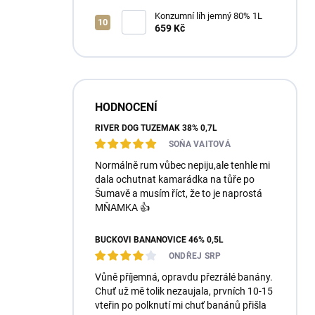
Konzumní líh jemný 80% 1L
659 Kč
HODNOCENÍ
RIVER DOG TUZEMÁK 38% 0,7L
SOŇA VAITOVÁ
Normálně rum vůbec nepiju,ale tenhle mi
dala ochutnat kamarádka na tůře po
Šumavě a musím říct, že to je naprostá
MŇAMKA 👍
BUČKOVI BANÁNOVICE 46% 0,5L
ONDŘEJ SRP
Vůně příjemná, opravdu přezrálé banány.
Chuť už mě tolik nezaujala, prvních 10-15
vteřin po polknutí mi chuť banánů přišla