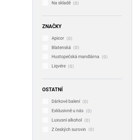
Na skladě
0
ZNAČKY
Apicor
0
Blatenská
0
Hustopečská mandlárna
0
Liqvére
0
OSTATNÍ
Dárkové balení
0
Exklusivně u nás
0
Luxusní alkohol
0
Z českých surovin
0