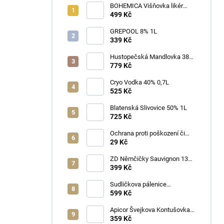
BOHEMICA Višňovka likér
25% 0,7L
499 Kč
GREPOOL 8% 1L
339 Kč
Hustopečská Mandlovka 38%
1L
779 Kč
Cryo Vodka 40% 0,7L
525 Kč
Blatenská Slivovice 50% 1L
725 Kč
Ochrana proti poškození či
ztrátě
29 Kč
ZD Němčičky Sauvignon 13%
2025 Bag in Box 3L - suché
399 Kč
Sudličkova pálenice
Ořechovka 30% 0,7L
599 Kč
Apicor Švejkova Kontušovka
40% 0,5L
359 Kč