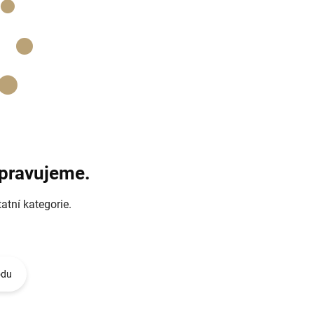
ipravujeme.
atní kategorie.
odu