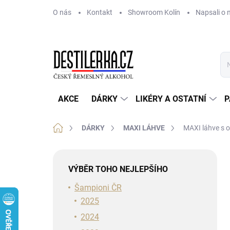
Přejít
O nás
Kontakt
Showroom Kolín
Napsali o 
na
obsah
AKCE
DÁRKY
LIKÉRY A OSTATNÍ
P
Domů
DÁRKY
MAXI LÁHVE
MAXI láhve s 
P
o
VÝBĚR TOHO NEJLEPŠÍHO
s
t
Šampioni ČR
r
2025
a
2024
n