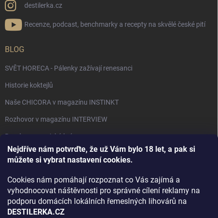
destilerka.cz
Recenze, podcast, benchmarky a recepty na skvělé české pití
BLOG
SVĚT HORECA - Pálenky zažívají renesanci
Historie koktejlů
Naše CHICORA v magazínu INSTINKT
Rozhovor v magazínu INTERVIEW
Bourbon, americká krása.
Nejdříve nám potvrďte, že už Vám bylo 18 let, a pak si
Napsali v TÝDNU o naší práci
můžete si vybrat nastavení cookies.
Když ovoce dostane druhý život
Cookies nám pomáhají rozpoznat co Vás zajímá a
Rozhovor s DESTILERKA.CZ v magazínu DRINKING-CAT
vyhodnocovat náštěvnosti pro správné cílení reklamy na
podporu domácích lokálních řemeslných lihovárů na
Jak vybrat dárek na Vánoce
DESTILERKA.CZ