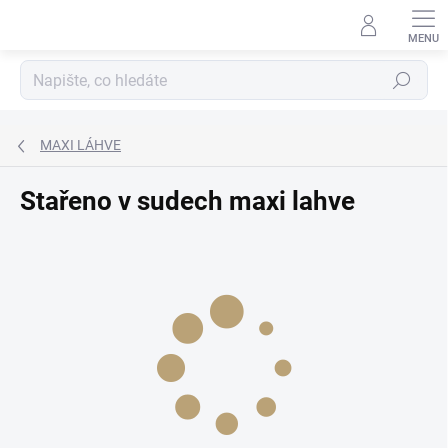
Přejít
na
obsah
Hledat
MAXI LÁHVE
Stařeno v sudech maxi lahve