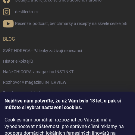
Sledujte a sdílejte co se u nás dobrého narodilo
destilerka.cz
Recenze, podcast, benchmarky a recepty na skvělé české pití
BLOG
SVĚT HORECA - Pálenky zažívají renesanci
Historie koktejlů
Naše CHICORA v magazínu INSTINKT
Rozhovor v magazínu INTERVIEW
Bourbon, americká krása.
Nejdříve nám potvrďte, že už Vám bylo 18 let, a pak si
Napsali v TÝDNU o naší práci
můžete si vybrat nastavení cookies.
Když ovoce dostane druhý život
Cookies nám pomáhají rozpoznat co Vás zajímá a
Rozhovor s DESTILERKA.CZ v magazínu DRINKING-CAT
vyhodnocovat náštěvnosti pro správné cílení reklamy na
podporu domácích lokálních řemeslných lihovárů na