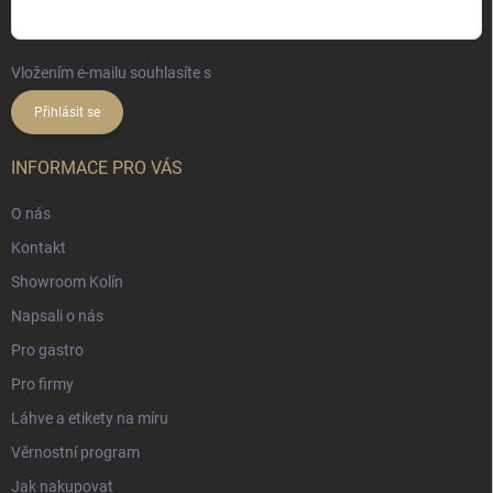
Vložením e-mailu souhlasíte s
podmínkami ochrany osobních údajů
Přihlásit se
INFORMACE PRO VÁS
O nás
Kontakt
Showroom Kolín
Napsali o nás
Pro gastro
Pro firmy
Láhve a etikety na míru
Věrnostní program
Jak nakupovat