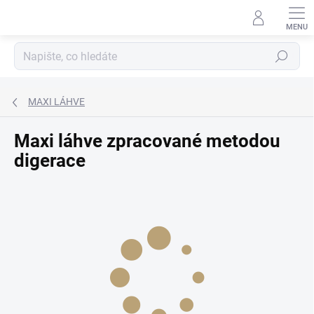
Přejít
na
obsah
Hledat
MAXI LÁHVE
Maxi láhve zpracované metodou
digerace