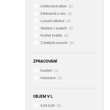
Limitovaná edice
0
Exklusivně u nás
0
Luxusní alkohol
0
Stařeno v sudech
0
Kosher kvalita
0
Z českých surovin
0
ZPRACOVÁNÍ
kvašení
0
macerace
0
OBJEM V L
0,05-0,49
0