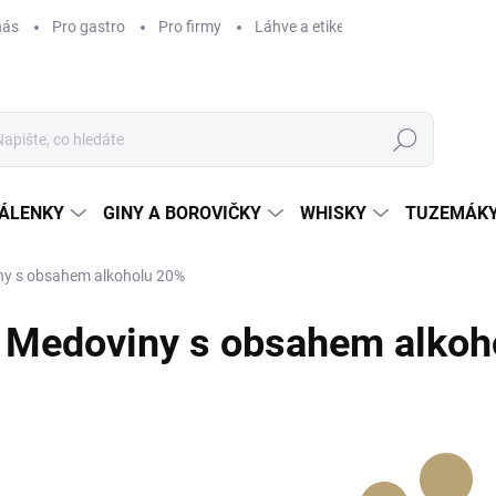
nás
Pro gastro
Pro firmy
Láhve a etikety na míru
Věrnos
Hledat
ÁLENKY
GINY A BOROVIČKY
WHISKY
TUZEMÁKY
y s obsahem alkoholu 20%
Medoviny s obsahem alkoh