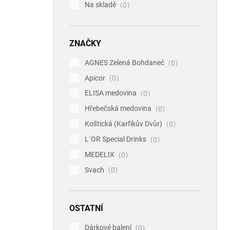
Na skladě
0
ZNAČKY
AGNES Zelená Bohdaneč
0
Apicor
0
ELISA medovina
0
Hřebečská medovina
0
Koštická (Karfíkův Dvůr)
0
L´OR Special Drinks
0
MEDELIX
0
Svach
0
OSTATNÍ
Dárkové balení
0