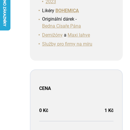
n
2023
í
Likéry
BOHEMICA
p
Originální dárek -
a
Bedna Císaře Pána
n
e
Demižóny
a
Maxi lahve
l
Služby pro firmy na míru
CENA
0
Kč
1
Kč