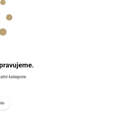
ipravujeme.
atní kategorie.
odu