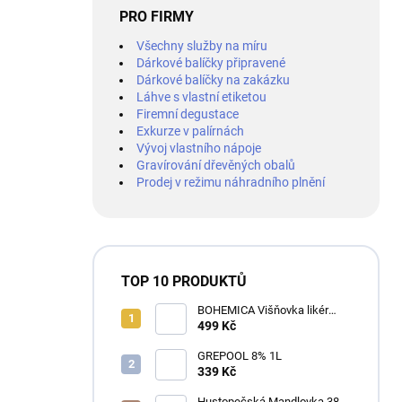
PRO FIRMY
Všechny služby na míru
Dárkové balíčky připravené
Dárkové balíčky na zakázku
Láhve s vlastní etiketou
Firemní degustace
Exkurze v palírnách
Vývoj vlastního nápoje
Gravírování dřevěných obalů
Prodej v režimu náhradního plnění
TOP 10 PRODUKTŮ
BOHEMICA Višňovka likér
25% 0,7L
499 Kč
GREPOOL 8% 1L
339 Kč
Hustopečská Mandlovka 38%