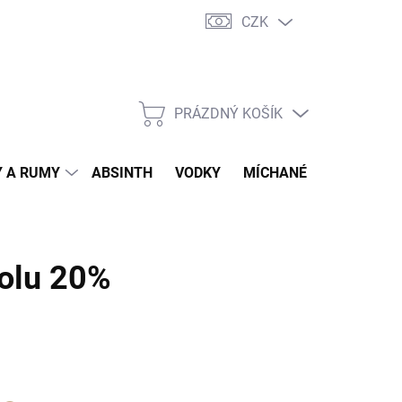
CZK
tní program
Jak nakupovat
Doprava
Jak balíme zásilky
PRÁZDNÝ KOŠÍK
NÁKUPNÍ
KOŠÍK
 A RUMY
ABSINTH
VODKY
MÍCHANÉ DRINKY
O
olu 20%