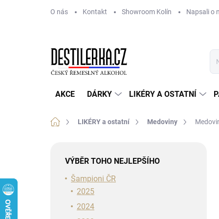
Přejít
O nás
Kontakt
Showroom Kolín
Napsali o 
na
obsah
AKCE
DÁRKY
LIKÉRY A OSTATNÍ
P
Domů
LIKÉRY a ostatní
Medoviny
Medovin
P
o
VÝBĚR TOHO NEJLEPŠÍHO
s
t
Šampioni ČR
r
2025
a
2024
n