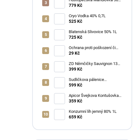
1L
779 Kč
Cryo Vodka 40% 0,7L
525 Kč
Blatenská Slivovice 50% 1L
725 Kč
Ochrana proti poškození či
ztrátě
29 Kč
ZD Němčičky Sauvignon 13%
2025 Bag in Box 3L - suché
399 Kč
Sudličkova pálenice
Ořechovka 30% 0,7L
599 Kč
Apicor Švejkova Kontušovka
40% 0,5L
359 Kč
Konzumní líh jemný 80% 1L
659 Kč