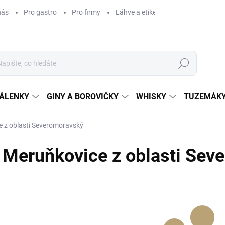
nás
Pro gastro
Pro firmy
Láhve a etikety na míru
Věrnos
Hledat
ÁLENKY
GINY A BOROVIČKY
WHISKY
TUZEMÁKY
 z oblasti Severomoravský
Meruňkovice z oblasti Sev