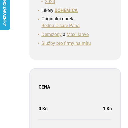
n
2023
í
Likéry
BOHEMICA
p
Originální dárek -
a
Bedna Císaře Pána
n
e
Demižóny
a
Maxi lahve
l
Služby pro firmy na míru
CENA
0
Kč
1
Kč