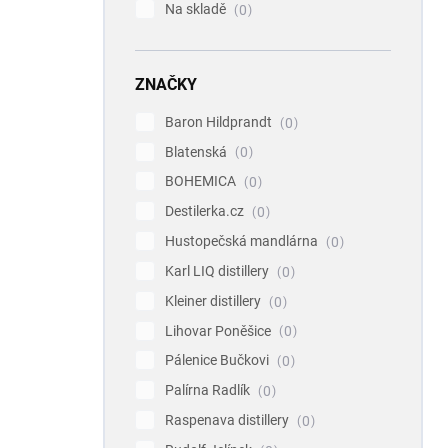
Na skladě
0
ZNAČKY
Baron Hildprandt
0
Blatenská
0
BOHEMICA
0
Destilerka.cz
0
Hustopečská mandlárna
0
Karl LIQ distillery
0
Kleiner distillery
0
Lihovar Poněšice
0
Pálenice Bučkovi
0
Palírna Radlík
0
Raspenava distillery
0