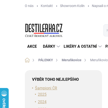
Přejít
O nás
Kontakt
Showroom Kolín
Napsali o 
na
obsah
AKCE
DÁRKY
LIKÉRY A OSTATNÍ
P
Domů
PÁLENKY
Meruňkovice
Meruňkovice
P
o
VÝBĚR TOHO NEJLEPŠÍHO
s
t
Šampioni ČR
r
2025
a
2024
n