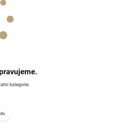
ipravujeme.
atní kategorie.
odu