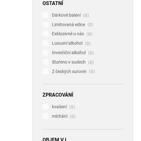
OSTATNÍ
Dárkové balení
0
Limitovaná edice
0
Exklusivně u nás
0
Luxusní alkohol
0
Investiční alkohol
0
Stařeno v sudech
0
Z českých surovin
0
ZPRACOVÁNÍ
kvašení
0
míchání
0
OBJEM V L