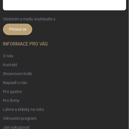
Vložením e-mailu souhlasíte s
podmínkami ochrany osobních údajů
Přihlásit se
INFORMACE PRO VÁS
O nás
Kontakt
Showroom Kolín
Napsali o nás
Pro gastro
Pro firmy
Láhve a etikety na míru
Věrnostní program
Jak nakupovat