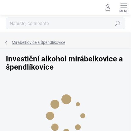
Přejít
na
obsah
Hledat
Mirábelkovice a Špendlíkovice
Investiční alkohol mirábelkovice a
špendlíkovice