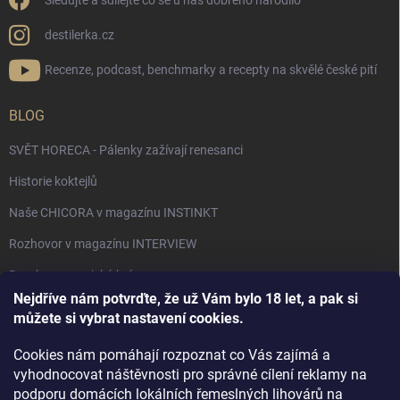
Sledujte a sdílejte co se u nás dobrého narodilo
destilerka.cz
Recenze, podcast, benchmarky a recepty na skvělé české pití
BLOG
SVĚT HORECA - Pálenky zažívají renesanci
Historie koktejlů
Naše CHICORA v magazínu INSTINKT
Rozhovor v magazínu INTERVIEW
Bourbon, americká krása.
Nejdříve nám potvrďte, že už Vám bylo 18 let, a pak si
Napsali v TÝDNU o naší práci
můžete si vybrat nastavení cookies.
Když ovoce dostane druhý život
Cookies nám pomáhají rozpoznat co Vás zajímá a
Rozhovor s DESTILERKA.CZ v magazínu DRINKING-CAT
vyhodnocovat náštěvnosti pro správné cílení reklamy na
podporu domácích lokálních řemeslných lihovárů na