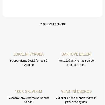
ji musí vyzkoušet každý
milovník slivovic.
2
položek celkem
O
v
l
á
d
a
c
LOKÁLNÍ VÝROBA
DÁRKOVÉ BALENÍ
í
Podporujeme české řemeslné
p
Ke každé láhvi u nás najdete
výrobce
originální obal.
r
v
k
y
v
ý
100% SKLADEM
VLASTNÍ OBCHOD
p
i
Všechny lahve máme na našem
Vyber si a nebo si zboží vyzvedni
s
skladě.
jež ten stejný den.