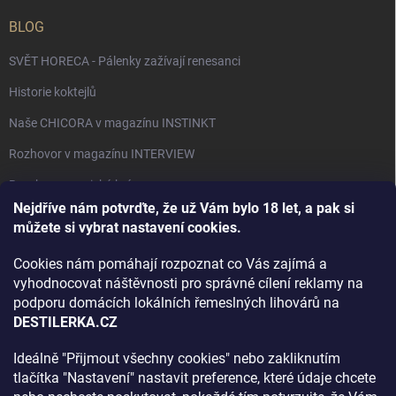
BLOG
SVĚT HORECA - Pálenky zažívají renesanci
Historie koktejlů
Naše CHICORA v magazínu INSTINKT
Rozhovor v magazínu INTERVIEW
Bourbon, americká krása.
Nejdříve nám potvrďte, že už Vám bylo 18 let, a pak si
Napsali v TÝDNU o naší práci
můžete si vybrat nastavení cookies.
Když ovoce dostane druhý život
Cookies nám pomáhají rozpoznat co Vás zajímá a
Rozhovor s DESTILERKA.CZ v magazínu DRINKING-CAT
vyhodnocovat náštěvnosti pro správné cílení reklamy na
podporu domácích lokálních řemeslných lihovárů na
Jak vybrat dárek na Vánoce
DESTILERKA.CZ
Rozhovor Destilerka.cz v magazínu Macchiato
Ideálně "Přijmout všechny cookies" nebo zakliknutím
tlačítka "Nastavení" nastavit preference, které údaje chcete
Archiv