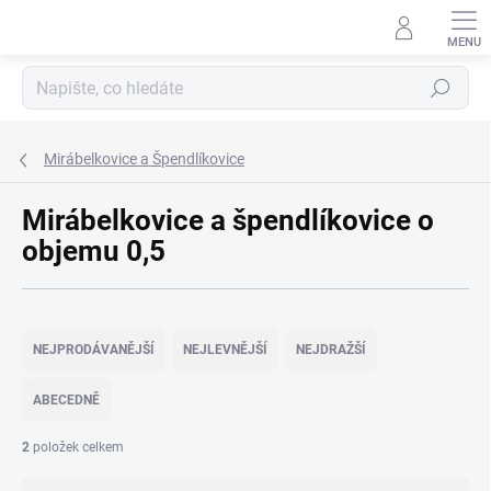
Přejít
na
obsah
Hledat
Mirábelkovice a Špendlíkovice
Mirábelkovice a špendlíkovice o
objemu 0,5
Ř
a
NEJPRODÁVANĚJŠÍ
NEJLEVNĚJŠÍ
NEJDRAŽŠÍ
z
e
ABECEDNĚ
n
í
2
položek celkem
p