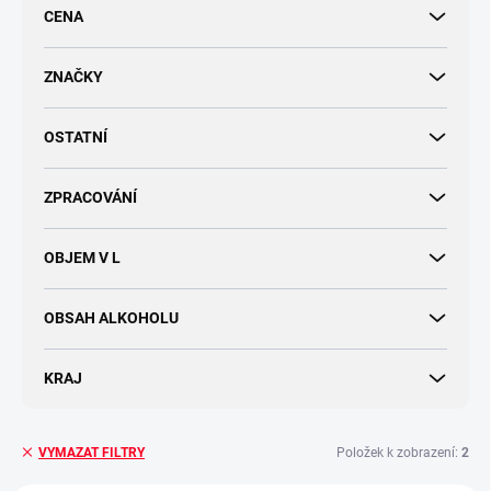
r
CENA
o
d
u
ZNAČKY
k
t
OSTATNÍ
ů
ZPRACOVÁNÍ
OBJEM V L
OBSAH ALKOHOLU
KRAJ
Položek k zobrazení:
2
VYMAZAT FILTRY