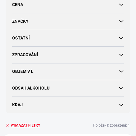
r
CENA
o
d
u
ZNAČKY
k
t
OSTATNÍ
ů
ZPRACOVÁNÍ
OBJEM V L
OBSAH ALKOHOLU
KRAJ
Položek k zobrazení:
1
VYMAZAT FILTRY