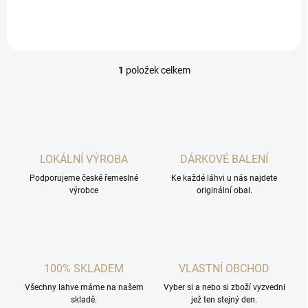
nádherný hřejivý, dlouhý
závěr.
1
položek celkem
O
v
l
á
d
a
c
LOKÁLNÍ VÝROBA
DÁRKOVÉ BALENÍ
í
Podporujeme české řemeslné
p
Ke každé láhvi u nás najdete
výrobce
originální obal.
r
v
k
y
v
ý
100% SKLADEM
VLASTNÍ OBCHOD
p
i
Všechny lahve máme na našem
Vyber si a nebo si zboží vyzvedni
s
skladě.
jež ten stejný den.