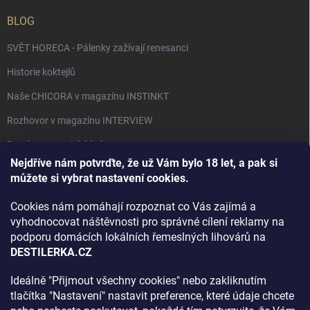
BLOG
SVĚT HORECA - Pálenky zažívají renesanci
Historie koktejlů
Naše CHICORA v magazínu INSTINKT
Rozhovor v magazínu INTERVIEW
Bourbon, americká krása.
Nejdříve nám potvrďte, že už Vám bylo 18 let, a pak si
Napsali v TÝDNU o naší práci
můžete si vybrat nastavení cookies.
Když ovoce dostane druhý život
Cookies nám pomáhají rozpoznat co Vás zajímá a
Rozhovor s DESTILERKA.CZ v magazínu DRINKING-CAT
vyhodnocovat náštěvnosti pro správné cílení reklamy na
podporu domácích lokálních řemeslných lihovárů na
Jak vybrat dárek na Vánoce
DESTILERKA.CZ
Rozhovor Destilerka.cz v magazínu Macchiato
Ideálně "Přijmout všechny cookies" nebo zakliknutím
tlačítka "Nastavení" nastavit preference, které údaje chcete
Archiv