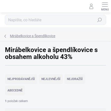
Přejít
na
obsah
Hledat
Mirábelkovice a Špendlíkovice
Mirábelkovice a špendlíkovice s
obsahem alkoholu 43%
Ř
a
NEJPRODÁVANĚJŠÍ
NEJLEVNĚJŠÍ
NEJDRAŽŠÍ
z
e
ABECEDNĚ
n
í
1
položek celkem
p