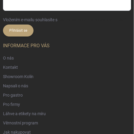
Vložením e-mailu souhlasíte s
podmínkami ochrany osobních údajů
Přihlásit se
INFORMACE PRO VÁS
O nás
Kontakt
Showroom Kolín
Napsali o nás
Pro gastro
Pro firmy
Láhve a etikety na míru
Věrnostní program
Jak nakupovat