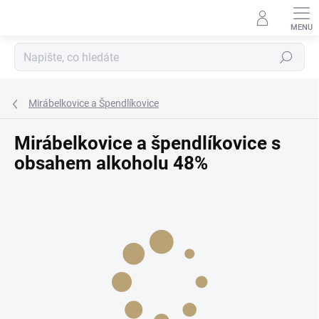
Přejít
na
obsah
Hledat
Mirábelkovice a Špendlíkovice
Mirábelkovice a špendlíkovice s
obsahem alkoholu 48%