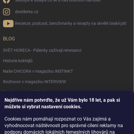
Sledujte a sdílejte co se u nás dobrého narodilo
destilerka.cz
Recenze, podcast, benchmarky a recepty na skvělé české pití
BLOG
SVĚT HORECA - Pálenky zažívají renesanci
Historie koktejlů
Naše CHICORA v magazínu INSTINKT
Rozhovor v magazínu INTERVIEW
Bourbon, americká krása.
Nejdříve nám potvrďte, že už Vám bylo 18 let, a pak si
Napsali v TÝDNU o naší práci
můžete si vybrat nastavení cookies.
Když ovoce dostane druhý život
Cookies nám pomáhají rozpoznat co Vás zajímá a
Rozhovor s DESTILERKA.CZ v magazínu DRINKING-CAT
vyhodnocovat náštěvnosti pro správné cílení reklamy na
podporu domácích lokálních řemeslných lihovárů na