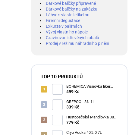
Dárkové balíčky připravené
Dárkové balíčky na zakázku
Láhve s vlastní etiketou
Firemní degustace
Exkurze v palírnách
Vývoj vlastního nápoje
Gravírování dřevěných obalů
Prodej v režimu náhradního plnění
TOP 10 PRODUKTŮ
BOHEMICA Višňovka likér
25% 0,7L
499 Kč
GREPOOL 8% 1L
339 Kč
Hustopečská Mandlovka 38%
1L
779 Kč
Cryo Vodka 40% 0,7L