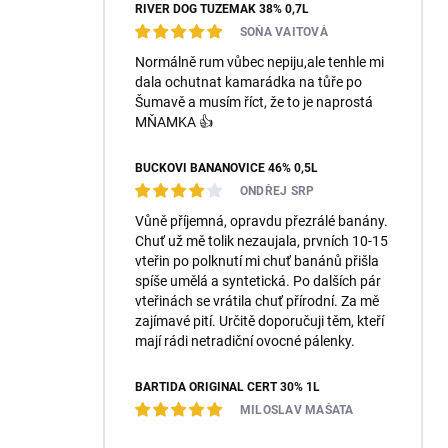
RIVER DOG TUZEMÁK 38% 0,7L
SOŇA VAITOVÁ
Normálně rum vůbec nepiju,ale tenhle mi
dala ochutnat kamarádka na tůře po
Šumavě a musím říct, že to je naprostá
MŇAMKA 👍
BUČKOVI BANÁNOVICE 46% 0,5L
ONDŘEJ SRP
Vůně příjemná, opravdu přezrálé banány.
Chuť už mě tolik nezaujala, prvních 10-15
vteřin po polknutí mi chuť banánů přišla
spíše umělá a syntetická. Po dalších pár
vteřinách se vrátila chuť přírodní. Za mě
zajímavé pití. Určitě doporučuji těm, kteří
mají rádi netradiční ovocné pálenky.
BARTIDA ORIGINÁL ČERT 30% 1L
MILOSLAV MAŠATA