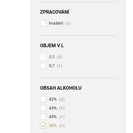
ZPRACOVÁNÍ
kvašení
1
OBJEM V L
0,5
0
0,7
1
OBSAH ALKOHOLU
42%
2
43%
1
45%
1
50%
1