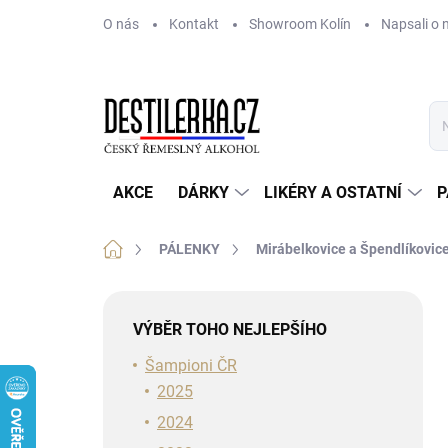
Přejít
O nás
Kontakt
Showroom Kolín
Napsali o 
na
obsah
AKCE
DÁRKY
LIKÉRY A OSTATNÍ
P
Domů
PÁLENKY
Mirábelkovice a Špendlíkovic
P
o
VÝBĚR TOHO NEJLEPŠÍHO
s
t
Šampioni ČR
r
2025
a
2024
n