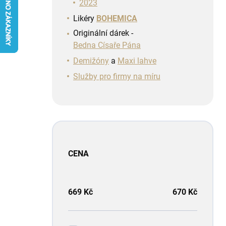
n
2023
í
Likéry
BOHEMICA
p
Originální dárek -
a
Bedna Císaře Pána
n
e
Demižóny
a
Maxi lahve
l
Služby pro firmy na míru
CENA
669
Kč
670
Kč