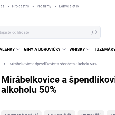
nás
Pro gastro
Pro firmy
Láhve a etikety na míru
Věrnos
Hledat
ÁLENKY
GINY A BOROVIČKY
WHISKY
TUZEMÁKY
e
Mirábelkovice a špendlíkovice s obsahem alkoholu 50%
Mirábelkovice a špendlíko
alkoholu 50%
Ř
a