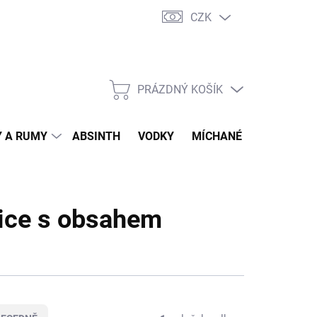
CZK
tní program
Jak nakupovat
Doprava
Jak balíme zásilky
PRÁZDNÝ KOŠÍK
NÁKUPNÍ
KOŠÍK
 A RUMY
ABSINTH
VODKY
MÍCHANÉ DRINKY
O
vice s obsahem