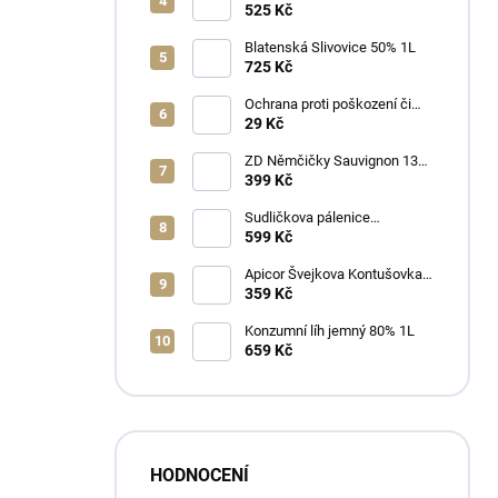
525 Kč
Blatenská Slivovice 50% 1L
725 Kč
Ochrana proti poškození či
ztrátě
29 Kč
ZD Němčičky Sauvignon 13%
2025 Bag in Box 3L - suché
399 Kč
Sudličkova pálenice
Ořechovka 30% 0,7L
599 Kč
Apicor Švejkova Kontušovka
40% 0,5L
359 Kč
Konzumní líh jemný 80% 1L
659 Kč
HODNOCENÍ