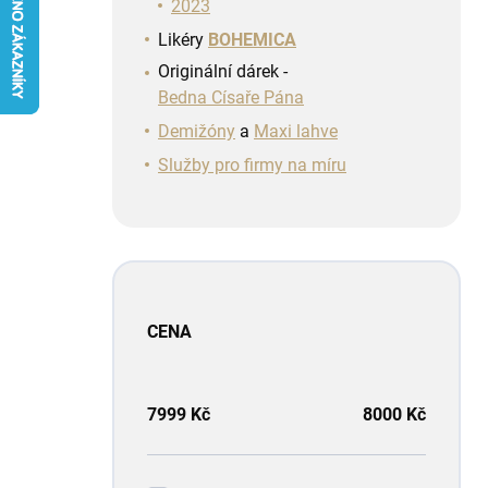
n
2023
í
Likéry
BOHEMICA
p
Originální dárek -
a
Bedna Císaře Pána
n
e
Demižóny
a
Maxi lahve
l
Služby pro firmy na míru
CENA
7999
Kč
8000
Kč