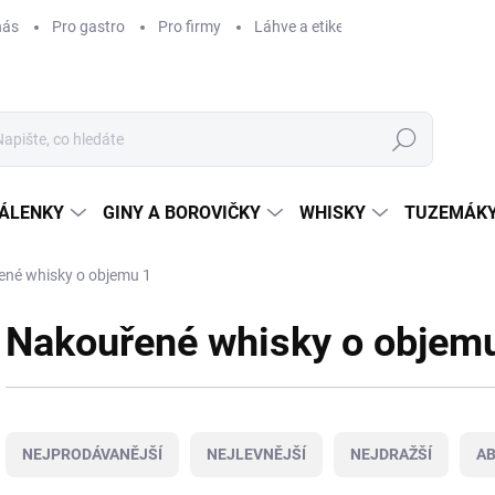
nás
Pro gastro
Pro firmy
Láhve a etikety na míru
Věrnos
Hledat
ÁLENKY
GINY A BOROVIČKY
WHISKY
TUZEMÁKY
né whisky o objemu 1
Nakouřené whisky o objem
Ř
a
NEJPRODÁVANĚJŠÍ
NEJLEVNĚJŠÍ
NEJDRAŽŠÍ
A
z
e