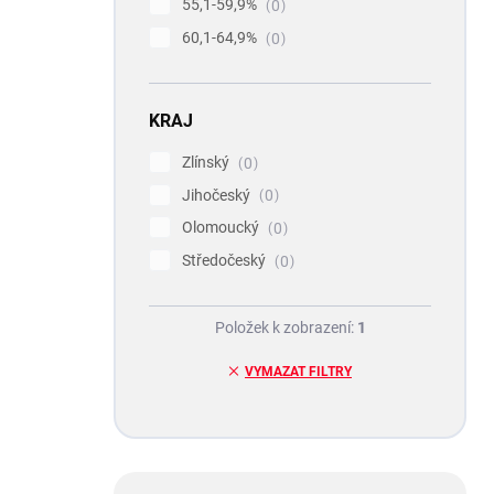
55,1-59,9%
0
60,1-64,9%
0
KRAJ
Zlínský
0
Jihočeský
0
Olomoucký
0
Středočeský
0
Položek k zobrazení:
1
VYMAZAT FILTRY