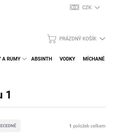
CZK
tní program
Jak nakupovat
Doprava
Jak balíme zásilky
PRÁZDNÝ KOŠÍK
NÁKUPNÍ
KOŠÍK
 A RUMY
ABSINTH
VODKY
MÍCHANÉ DRINKY
O
u 1
1
položek celkem
BECEDNĚ