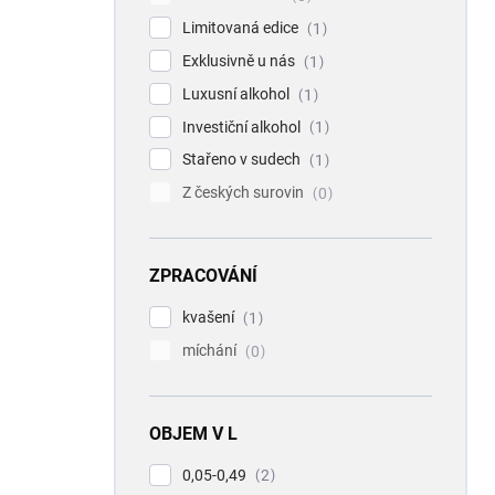
Limitovaná edice
1
Exklusivně u nás
1
Luxusní alkohol
1
Investiční alkohol
1
Stařeno v sudech
1
Z českých surovin
0
ZPRACOVÁNÍ
kvašení
1
míchání
0
OBJEM V L
0,05-0,49
2