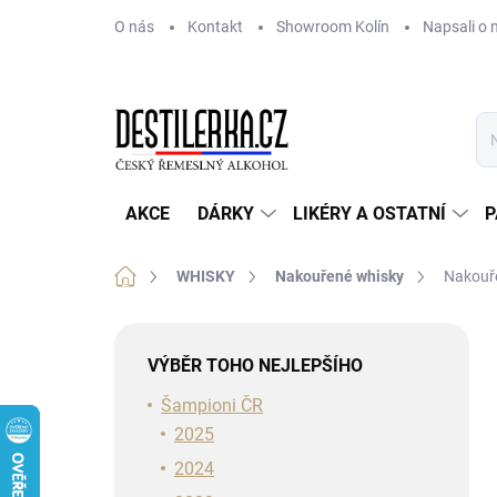
Přejít
O nás
Kontakt
Showroom Kolín
Napsali o 
na
obsah
AKCE
DÁRKY
LIKÉRY A OSTATNÍ
P
Domů
WHISKY
Nakouřené whisky
Nakouře
P
o
VÝBĚR TOHO NEJLEPŠÍHO
s
t
Šampioni ČR
r
2025
a
2024
n