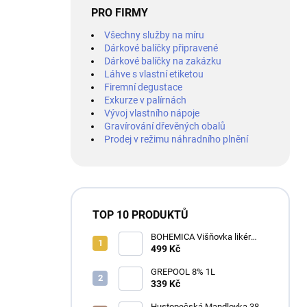
PRO FIRMY
Všechny služby na míru
Dárkové balíčky připravené
Dárkové balíčky na zakázku
Láhve s vlastní etiketou
Firemní degustace
Exkurze v palírnách
Vývoj vlastního nápoje
Gravírování dřevěných obalů
Prodej v režimu náhradního plnění
TOP 10 PRODUKTŮ
BOHEMICA Višňovka likér
25% 0,7L
499 Kč
GREPOOL 8% 1L
339 Kč
Hustopečská Mandlovka 38%