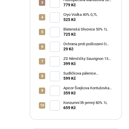
1L
779 Kč
Cryo Vodka 40% 0,7L
525 Kč
Blatenská Slivovice 50% 1L
725 Kč
Ochrana proti poškození či
ztrátě
29 Kč
ZD Němčičky Sauvignon 13%
2025 Bag in Box 3L - suché
399 Kč
Sudličkova pálenice
Ořechovka 30% 0,7L
599 Kč
Apicor Švejkova Kontušovka
40% 0,5L
359 Kč
Konzumní líh jemný 80% 1L
659 Kč