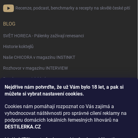
Recenze, podcast, benchmarky a recepty na skvělé české pití
BLOG
SVĚT HORECA - Pálenky zažívají renesanci
Historie koktejlů
Naše CHICORA v magazínu INSTINKT
Rozhovor v magazínu INTERVIEW
Bourbon, americká krása.
Nejdříve nám potvrďte, že už Vám bylo 18 let, a pak si
Napsali v TÝDNU o naší práci
můžete si vybrat nastavení cookies.
Když ovoce dostane druhý život
Cookies nám pomáhají rozpoznat co Vás zajímá a
Rozhovor s DESTILERKA.CZ v magazínu DRINKING-CAT
vyhodnocovat náštěvnosti pro správné cílení reklamy na
podporu domácích lokálních řemeslných lihovárů na
Jak vybrat dárek na Vánoce
DESTILERKA.CZ
Rozhovor Destilerka.cz v magazínu Macchiato