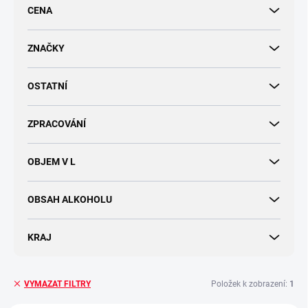
r
CENA
o
d
u
ZNAČKY
k
t
OSTATNÍ
ů
ZPRACOVÁNÍ
OBJEM V L
OBSAH ALKOHOLU
KRAJ
Položek k zobrazení:
1
VYMAZAT FILTRY