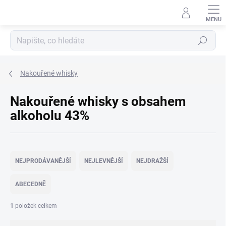
Přejít
na
obsah
Hledat
Nakouřené whisky
Nakouřené whisky s obsahem
alkoholu 43%
Ř
a
NEJPRODÁVANĚJŠÍ
NEJLEVNĚJŠÍ
NEJDRAŽŠÍ
z
e
ABECEDNĚ
n
í
1
položek celkem
p