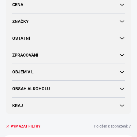
r
CENA
o
d
u
ZNAČKY
k
t
OSTATNÍ
ů
ZPRACOVÁNÍ
OBJEM V L
OBSAH ALKOHOLU
KRAJ
Položek k zobrazení:
7
VYMAZAT FILTRY