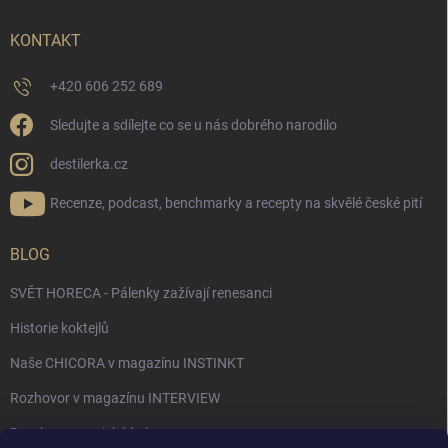
KONTAKT
+420 606 252 689
Sledujte a sdílejte co se u nás dobrého narodilo
destilerka.cz
Recenze, podcast, benchmarky a recepty na skvělé české pití
BLOG
SVĚT HORECA - Pálenky zažívají renesanci
Historie koktejlů
Naše CHICORA v magazínu INSTINKT
Rozhovor v magazínu INTERVIEW
Bourbon, americká krása.