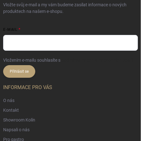
Vložte svůj e-mail a my vám budeme zasílat informace o nových
produktech na našem e-shopu.
E-MAIL
Vložením e-mailu souhlasíte s
podmínkami ochrany osobních údajů
Přihlásit se
INFORMACE PRO VÁS
O nás
Kontakt
Showroom Kolín
Napsali o nás
Pro gastro