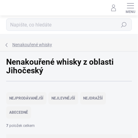
Přejít
na
obsah
Hledat
Nenakouřené whisky
Nenakouřené whisky z oblasti
Jihočeský
Ř
a
NEJPRODÁVANĚJŠÍ
NEJLEVNĚJŠÍ
NEJDRAŽŠÍ
z
e
ABECEDNĚ
n
í
7
položek celkem
p