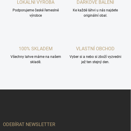
c
LOKÁLNÍ VÝROBA
DÁRKOVÉ BALENÍ
í
Podporujeme české řemeslné
p
Ke každé láhvi u nás najdete
výrobce
originální obal.
r
v
k
y
v
ý
100% SKLADEM
VLASTNÍ OBCHOD
p
i
Všechny lahve máme na našem
Vyber si a nebo si zboží vyzvedni
s
skladě.
jež ten stejný den.
u
Z
á
p
a
t
í
ODEBÍRAT NEWSLETTER