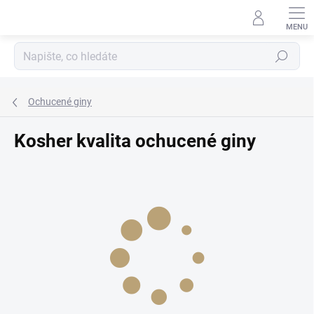
Přejít
na
obsah
Hledat
Ochucené giny
Kosher kvalita ochucené giny