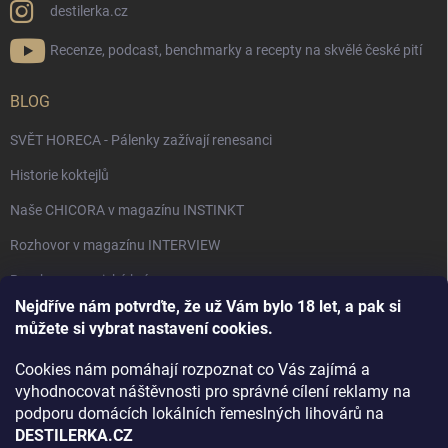
destilerka.cz
Recenze, podcast, benchmarky a recepty na skvělé české pití
BLOG
SVĚT HORECA - Pálenky zažívají renesanci
Historie koktejlů
Naše CHICORA v magazínu INSTINKT
Rozhovor v magazínu INTERVIEW
Bourbon, americká krása.
Nejdříve nám potvrďte, že už Vám bylo 18 let, a pak si
Napsali v TÝDNU o naší práci
můžete si vybrat nastavení cookies.
Když ovoce dostane druhý život
Cookies nám pomáhají rozpoznat co Vás zajímá a
Rozhovor s DESTILERKA.CZ v magazínu DRINKING-CAT
vyhodnocovat náštěvnosti pro správné cílení reklamy na
podporu domácích lokálních řemeslných lihovárů na
Jak vybrat dárek na Vánoce
DESTILERKA.CZ