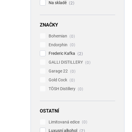
Na skladě
2
ZNAČKY
Bohemian
0
Endorphin
0
Frederic Kafka
2
GALLI DISTILLERY
0
Garage 22
0
Gold Cock
0
TÖSH Distillery
0
OSTATNÍ
Limitovaná edice
0
Luxusní alkohol
2