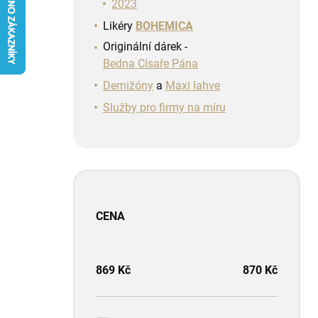
n
2023
í
Likéry
BOHEMICA
p
Originální dárek -
a
Bedna Císaře Pána
n
e
Demižóny
a
Maxi lahve
l
Služby pro firmy na míru
CENA
869
Kč
870
Kč