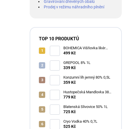
Gravírování dřevěných obalů
Prodej v režimu náhradního plnění
TOP 10 PRODUKTŮ
BOHEMICA Višňovka likér
25% 0,7L
499 Kč
GREPOOL 8% 1L
339 Kč
Konzumní líh jemný 80% 0,5L
359 Kč
Hustopečská Mandlovka 38%
1L
779 Kč
Blatenská Slivovice 50% 1L
725 Kč
Cryo Vodka 40% 0,7L
525 Kč