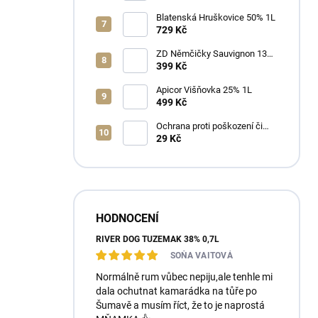
Blatenská Hruškovice 50% 1L
729 Kč
ZD Němčičky Sauvignon 13%
2025 Bag in Box 3L - suché
399 Kč
Apicor Višňovka 25% 1L
499 Kč
Ochrana proti poškození či
ztrátě
29 Kč
HODNOCENÍ
RIVER DOG TUZEMÁK 38% 0,7L
SOŇA VAITOVÁ
Normálně rum vůbec nepiju,ale tenhle mi
dala ochutnat kamarádka na tůře po
Šumavě a musím říct, že to je naprostá