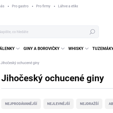
nás
Pro gastro
Pro firmy
Láhve a etikety na míru
Věrnos
Hledat
ÁLENKY
GINY A BOROVIČKY
WHISKY
TUZEMÁKY
Jihočeský ochucené giny
Jihočeský ochucené giny
Ř
a
NEJPRODÁVANĚJŠÍ
NEJLEVNĚJŠÍ
NEJDRAŽŠÍ
A
z
e