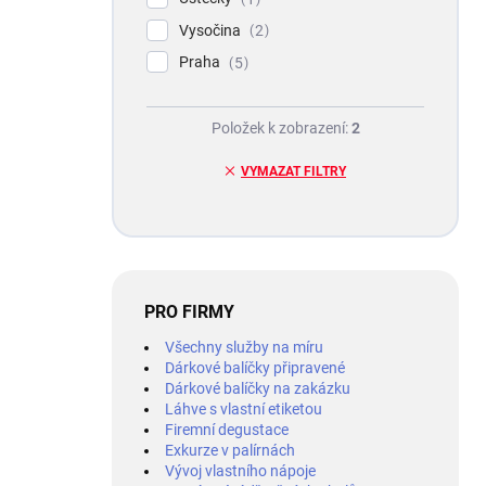
Vysočina
2
Praha
5
Položek k zobrazení:
2
VYMAZAT FILTRY
PRO FIRMY
Všechny služby na míru
Dárkové balíčky připravené
Dárkové balíčky na zakázku
Láhve s vlastní etiketou
Firemní degustace
Exkurze v palírnách
Vývoj vlastního nápoje