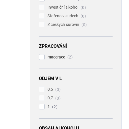
Investiční alkohol
0
Stařeno v sudech
0
Z českých surovin
0
ZPRACOVÁNÍ
macerace
2
OBJEM V L
0,5
0
0,7
0
1
2
OBSAH ALKOHOLU