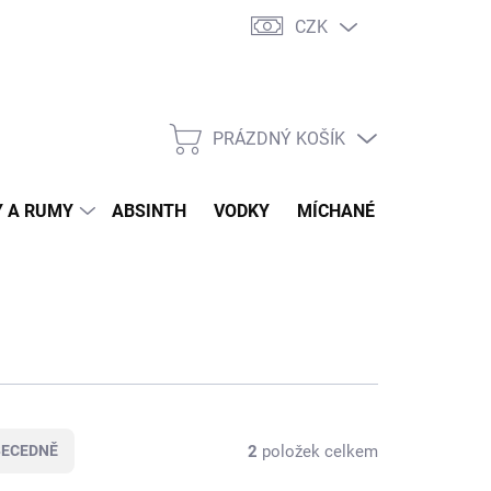
CZK
tní program
Jak nakupovat
Doprava
Jak balíme zásilky
PRÁZDNÝ KOŠÍK
NÁKUPNÍ
KOŠÍK
 A RUMY
ABSINTH
VODKY
MÍCHANÉ DRINKY
O
2
položek celkem
BECEDNĚ