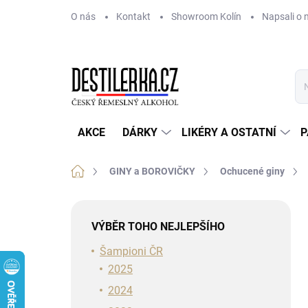
Přejít
O nás
Kontakt
Showroom Kolín
Napsali o 
na
obsah
AKCE
DÁRKY
LIKÉRY A OSTATNÍ
P
Domů
GINY a BOROVIČKY
Ochucené giny
P
o
VÝBĚR TOHO NEJLEPŠÍHO
s
t
Šampioni ČR
r
2025
a
2024
n