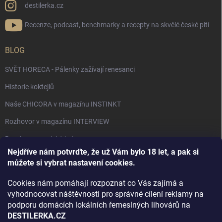
destilerka.cz
Recenze, podcast, benchmarky a recepty na skvělé české pití
BLOG
SVĚT HORECA - Pálenky zažívají renesanci
Historie koktejlů
Naše CHICORA v magazínu INSTINKT
Rozhovor v magazínu INTERVIEW
Bourbon, americká krása.
Nejdříve nám potvrďte, že už Vám bylo 18 let, a pak si
Napsali v TÝDNU o naší práci
můžete si vybrat nastavení cookies.
Když ovoce dostane druhý život
Cookies nám pomáhají rozpoznat co Vás zajímá a
Rozhovor s DESTILERKA.CZ v magazínu DRINKING-CAT
vyhodnocovat náštěvnosti pro správné cílení reklamy na
podporu domácích lokálních řemeslných lihovárů na
Jak vybrat dárek na Vánoce
DESTILERKA.CZ