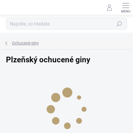
Přejít
na
obsah
Hledat
Ochucené giny
Plzeňský ochucené giny