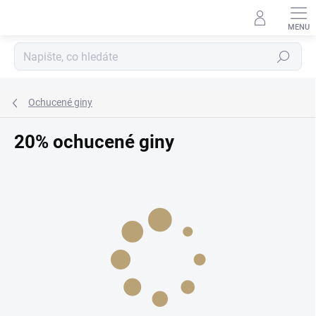
Přejít
na
obsah
Hledat
Ochucené giny
20% ochucené giny