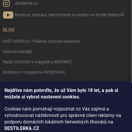
destilerka.cz
Recenze, podcast, benchmarky a recepty na skvělé české pití
BLOG
SVĚT HORECA - Pálenky zažívají renesanci
Historie koktejlů
Naše CHICORA v magazínu INSTINKT
Rozhovor v magazínu INTERVIEW
Bourbon, americká krása.
Nejdříve nám potvrďte, že už Vám bylo 18 let, a pak si
Napsali v TÝDNU o naší práci
můžete si vybrat nastavení cookies.
Když ovoce dostane druhý život
Cookies nám pomáhají rozpoznat co Vás zajímá a
Rozhovor s DESTILERKA.CZ v magazínu DRINKING-CAT
vyhodnocovat náštěvnosti pro správné cílení reklamy na
podporu domácích lokálních řemeslných lihovárů na
Jak vybrat dárek na Vánoce
DESTILERKA.CZ