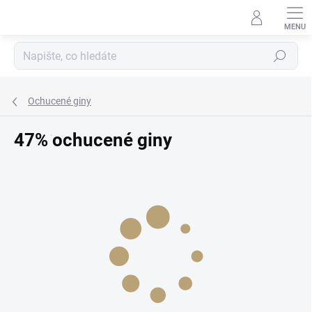
Přejít
na
obsah
Hledat
Ochucené giny
47% ochucené giny