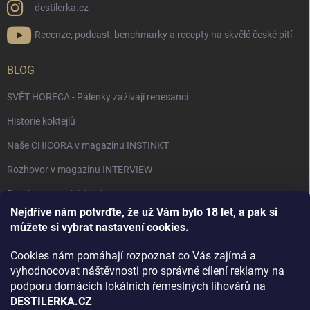
destilerka.cz
Recenze, podcast, benchmarky a recepty na skvělé české pití
BLOG
SVĚT HORECA - Pálenky zažívají renesanci
Historie koktejlů
Naše CHICORA v magazínu INSTINKT
Rozhovor v magazínu INTERVIEW
Bourbon, americká krása.
Nejdříve nám potvrďte, že už Vám bylo 18 let, a pak si
Napsali v TÝDNU o naší práci
můžete si vybrat nastavení cookies.
Když ovoce dostane druhý život
Cookies nám pomáhají rozpoznat co Vás zajímá a
Rozhovor s DESTILERKA.CZ v magazínu DRINKING-CAT
vyhodnocovat náštěvnosti pro správné cílení reklamy na
podporu domácích lokálních řemeslných lihovárů na
Jak vybrat dárek na Vánoce
DESTILERKA.CZ