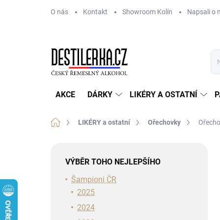
Přejít
O nás
Kontakt
Showroom Kolín
Napsali o 
na
obsah
AKCE
DÁRKY
LIKÉRY A OSTATNÍ
P
Domů
LIKÉRY a ostatní
Ořechovky
Ořecho
P
o
VÝBĚR TOHO NEJLEPŠÍHO
s
t
Šampioni ČR
r
2025
a
2024
n