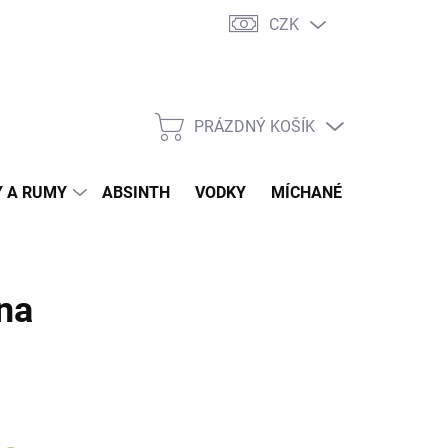
CZK
tní program
Jak nakupovat
Doprava
Jak balíme zásilky
PRÁZDNÝ KOŠÍK
NÁKUPNÍ
KOŠÍK
 A RUMY
ABSINTH
VODKY
MÍCHANÉ DRINKY
O
na