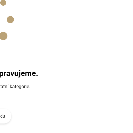
ipravujeme.
atní kategorie.
odu