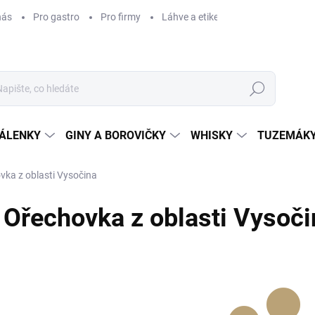
nás
Pro gastro
Pro firmy
Láhve a etikety na míru
Věrnos
Hledat
ÁLENKY
GINY A BOROVIČKY
WHISKY
TUZEMÁKY
vka z oblasti Vysočina
Ořechovka z oblasti Vysoči