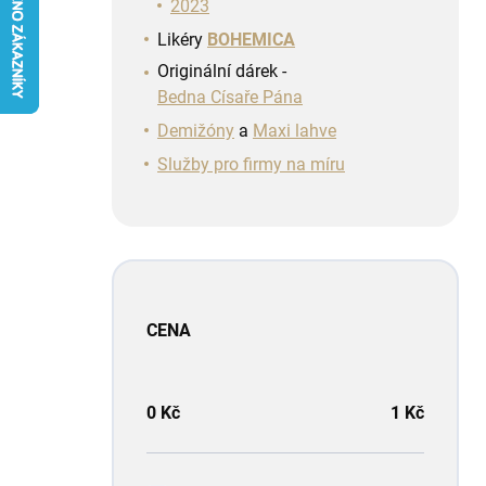
n
2023
í
Likéry
BOHEMICA
p
Originální dárek -
a
Bedna Císaře Pána
n
e
Demižóny
a
Maxi lahve
l
Služby pro firmy na míru
CENA
0
Kč
1
Kč