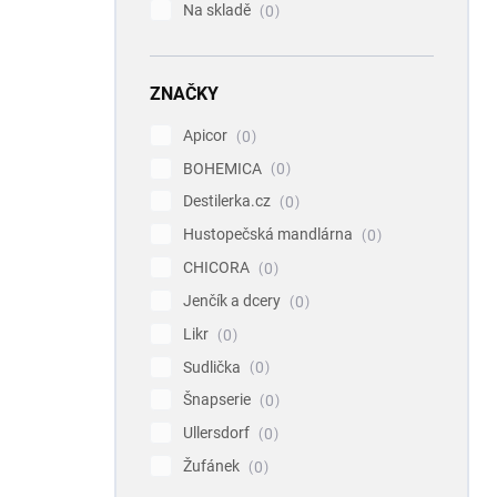
Na skladě
0
ZNAČKY
Apicor
0
BOHEMICA
0
Destilerka.cz
0
Hustopečská mandlárna
0
CHICORA
0
Jenčík a dcery
0
Likr
0
Sudlička
0
Šnapserie
0
Ullersdorf
0
Žufánek
0