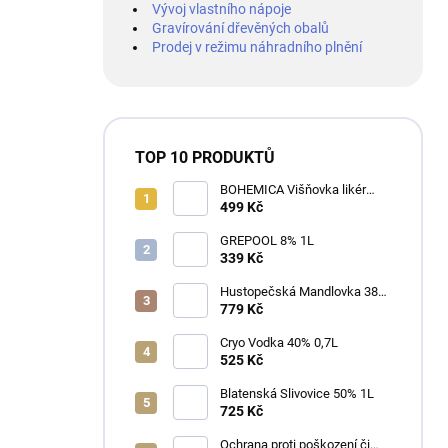
Vývoj vlastního nápoje
Gravírování dřevěných obalů
Prodej v režimu náhradního plnění
TOP 10 PRODUKTŮ
BOHEMICA Višňovka likér
25% 0,7L
499 Kč
GREPOOL 8% 1L
339 Kč
Hustopečská Mandlovka 38%
1L
779 Kč
Cryo Vodka 40% 0,7L
525 Kč
Blatenská Slivovice 50% 1L
725 Kč
Ochrana proti poškození či