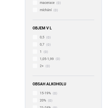
macerace
0
míchání
0
OBJEM V L
0,5
0
0,7
0
1
0
1,05-1,99
0
2+
0
OBSAH ALKOHOLU
15-19%
0
20%
0
21-24%
0