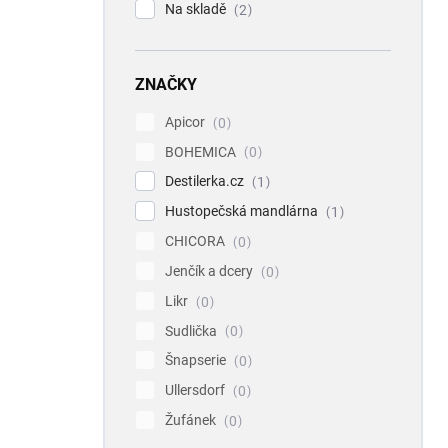
Na skladě
2
ZNAČKY
Apicor
0
BOHEMICA
0
Destilerka.cz
1
Hustopečská mandlárna
1
CHICORA
0
Jenčík a dcery
0
Likr
0
Sudlička
0
Šnapserie
0
Ullersdorf
0
Žufánek
0