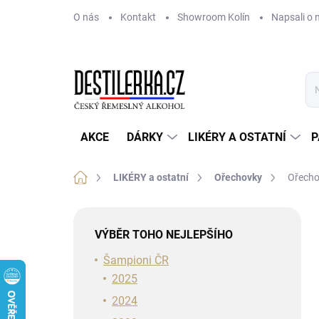
Přejít
O nás
Kontakt
Showroom Kolín
Napsali o 
na
obsah
AKCE
DÁRKY
LIKÉRY A OSTATNÍ
P
Domů
LIKÉRY a ostatní
Ořechovky
Ořecho
P
o
VÝBĚR TOHO NEJLEPŠÍHO
s
t
Šampioni ČR
r
2025
a
2024
n