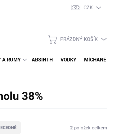
CZK
tní program
Jak nakupovat
Doprava
Jak balíme zásilky
PRÁZDNÝ KOŠÍK
NÁKUPNÍ
KOŠÍK
 A RUMY
ABSINTH
VODKY
MÍCHANÉ DRINKY
O
holu 38%
2
položek celkem
BECEDNĚ