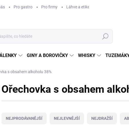
nás
Pro gastro
Pro firmy
Láhve a etikety na míru
Věrnos
Hledat
ÁLENKY
GINY A BOROVIČKY
WHISKY
TUZEMÁKY
vka s obsahem alkoholu 38%
Ořechovka s obsahem alko
Ř
a
NEJPRODÁVANĚJŠÍ
NEJLEVNĚJŠÍ
NEJDRAŽŠÍ
A
z
e