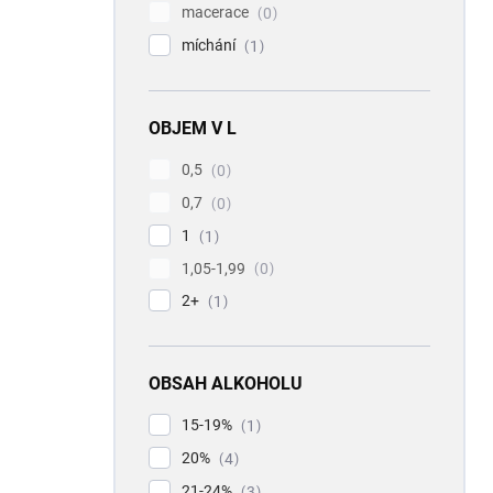
macerace
0
míchání
1
OBJEM V L
0,5
0
0,7
0
1
1
1,05-1,99
0
2+
1
OBSAH ALKOHOLU
15-19%
1
20%
4
21-24%
3