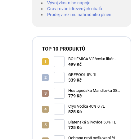
Vývoj vlastního nápoje
Gravírování dřevěných obalů
Prodej v režimu náhradního plnění
TOP 10 PRODUKTŮ
BOHEMICA Višňovka likér
25% 0,7L
499 Kč
GREPOOL 8% 1L
339 Kč
Hustopečská Mandlovka 38%
1L
779 Kč
Cryo Vodka 40% 0,7L
525 Kč
Blatenská Slivovice 50% 1L
725 Kč
Ochrana proti poškození či