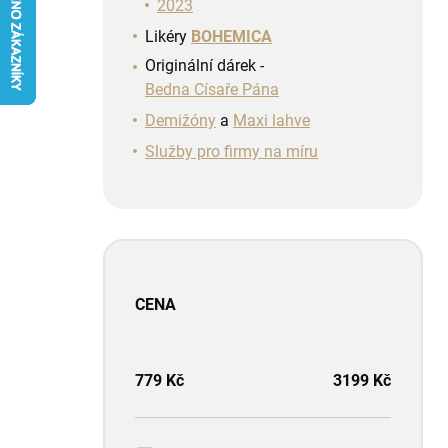
n
2023
í
Likéry
BOHEMICA
p
Originální dárek -
a
Bedna Císaře Pána
n
e
Demižóny
a
Maxi lahve
l
Služby pro firmy na míru
CENA
779
Kč
3199
Kč