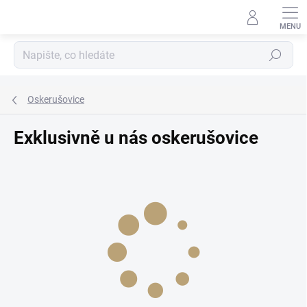
Přejít
na
obsah
Hledat
Oskerušovice
Exklusivně u nás oskerušovice