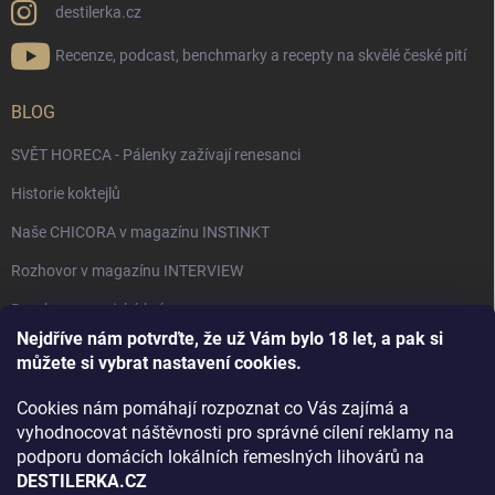
destilerka.cz
Recenze, podcast, benchmarky a recepty na skvělé české pití
BLOG
SVĚT HORECA - Pálenky zažívají renesanci
Historie koktejlů
Naše CHICORA v magazínu INSTINKT
Rozhovor v magazínu INTERVIEW
Bourbon, americká krása.
Nejdříve nám potvrďte, že už Vám bylo 18 let, a pak si
Napsali v TÝDNU o naší práci
můžete si vybrat nastavení cookies.
Když ovoce dostane druhý život
Cookies nám pomáhají rozpoznat co Vás zajímá a
Rozhovor s DESTILERKA.CZ v magazínu DRINKING-CAT
vyhodnocovat náštěvnosti pro správné cílení reklamy na
podporu domácích lokálních řemeslných lihovárů na
Jak vybrat dárek na Vánoce
DESTILERKA.CZ