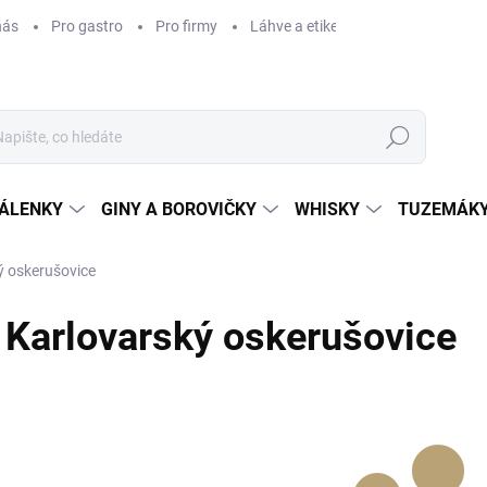
nás
Pro gastro
Pro firmy
Láhve a etikety na míru
Věrnos
Hledat
ÁLENKY
GINY A BOROVIČKY
WHISKY
TUZEMÁKY
ý oskerušovice
Karlovarský oskerušovice