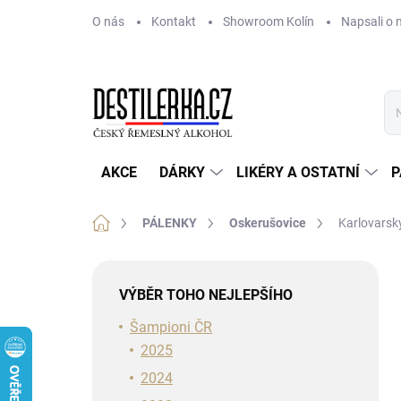
Přejít
O nás
Kontakt
Showroom Kolín
Napsali o 
na
obsah
AKCE
DÁRKY
LIKÉRY A OSTATNÍ
P
Domů
PÁLENKY
Oskerušovice
Karlovarsk
P
o
VÝBĚR TOHO NEJLEPŠÍHO
s
t
Šampioni ČR
r
2025
a
2024
n