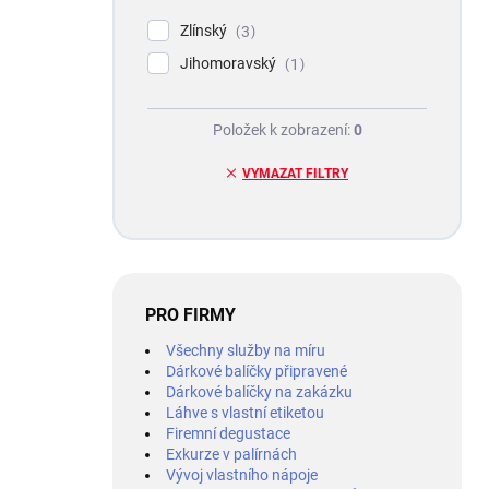
Zlínský
3
Jihomoravský
1
Položek k zobrazení:
0
VYMAZAT FILTRY
PRO FIRMY
Všechny služby na míru
Dárkové balíčky připravené
Dárkové balíčky na zakázku
Láhve s vlastní etiketou
Firemní degustace
Exkurze v palírnách
Vývoj vlastního nápoje