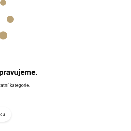
ipravujeme.
atní kategorie.
odu