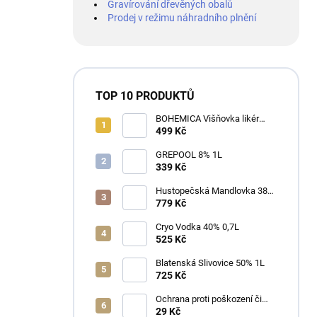
Gravírování dřevěných obalů
Prodej v režimu náhradního plnění
TOP 10 PRODUKTŮ
BOHEMICA Višňovka likér
25% 0,7L
499 Kč
GREPOOL 8% 1L
339 Kč
Hustopečská Mandlovka 38%
1L
779 Kč
Cryo Vodka 40% 0,7L
525 Kč
Blatenská Slivovice 50% 1L
725 Kč
Ochrana proti poškození či
ztrátě
29 Kč