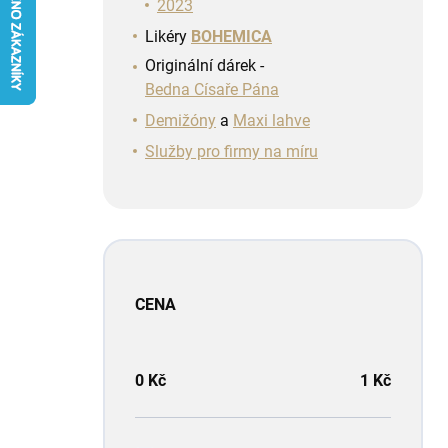
n
2023
í
Likéry
BOHEMICA
p
Originální dárek -
a
Bedna Císaře Pána
n
e
Demižóny
a
Maxi lahve
l
Služby pro firmy na míru
CENA
0
Kč
1
Kč