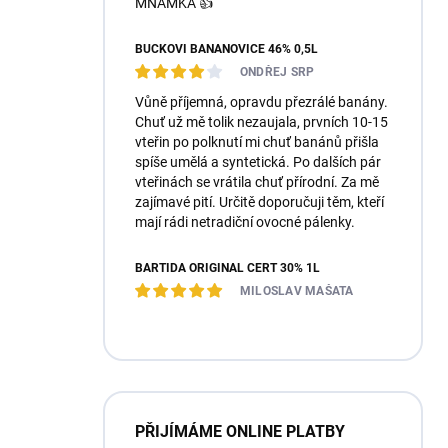
MŇAMKA 👍
BUČKOVI BANÁNOVICE 46% 0,5L
ONDŘEJ SRP
Vůně příjemná, opravdu přezrálé banány.
Chuť už mě tolik nezaujala, prvních 10-15
vteřin po polknutí mi chuť banánů přišla
spíše umělá a syntetická. Po dalších pár
vteřinách se vrátila chuť přírodní. Za mě
zajímavé pití. Určitě doporučuji těm, kteří
mají rádi netradiční ovocné pálenky.
BARTIDA ORIGINÁL ČERT 30% 1L
MILOSLAV MAŠATA
PŘIJÍMÁME ONLINE PLATBY