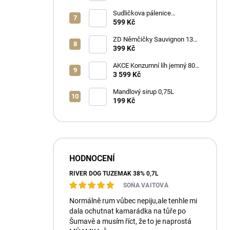
Sudličkova pálenice
Ořechovka 30% 0,7L
599 Kč
ZD Němčičky Sauvignon 13%
2025 Bag in Box 3L - suché
399 Kč
AKCE Konzumní líh jemný 80%
min 6x1L
3 599 Kč
Mandlový sirup 0,75L
199 Kč
HODNOCENÍ
RIVER DOG TUZEMÁK 38% 0,7L
SOŇA VAITOVÁ
Normálně rum vůbec nepiju,ale tenhle mi
dala ochutnat kamarádka na tůře po
Šumavě a musím říct, že to je naprostá