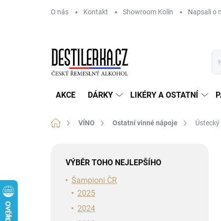
Přejít
O nás
Kontakt
Showroom Kolín
Napsali o 
na
obsah
AKCE
DÁRKY
LIKÉRY A OSTATNÍ
P
Domů
VÍNO
Ostatní vinné nápoje
Ústecký 
P
o
VÝBĚR TOHO NEJLEPŠÍHO
s
t
Šampioni ČR
r
2025
a
2024
n