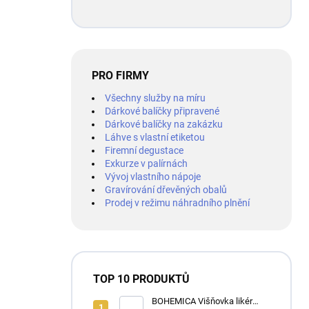
PRO FIRMY
Všechny služby na míru
Dárkové balíčky připravené
Dárkové balíčky na zakázku
Láhve s vlastní etiketou
Firemní degustace
Exkurze v palírnách
Vývoj vlastního nápoje
Gravírování dřevěných obalů
Prodej v režimu náhradního plnění
TOP 10 PRODUKTŮ
BOHEMICA Višňovka likér