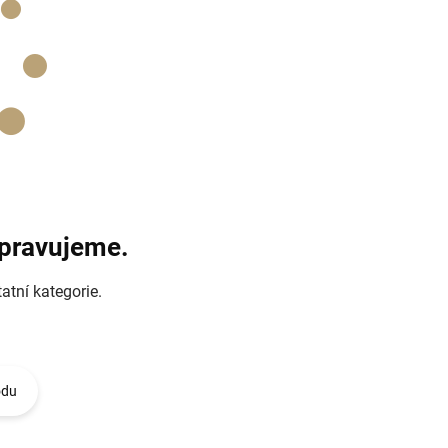
ipravujeme.
atní kategorie.
odu