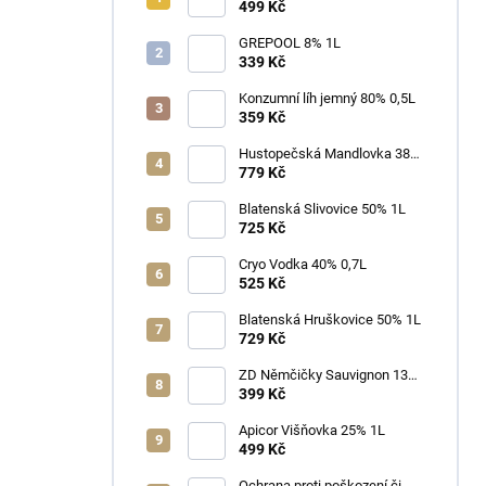
25% 0,7L
499 Kč
GREPOOL 8% 1L
339 Kč
Konzumní líh jemný 80% 0,5L
359 Kč
Hustopečská Mandlovka 38%
1L
779 Kč
Blatenská Slivovice 50% 1L
725 Kč
Cryo Vodka 40% 0,7L
525 Kč
Blatenská Hruškovice 50% 1L
729 Kč
ZD Němčičky Sauvignon 13%
2025 Bag in Box 3L - suché
399 Kč
Apicor Višňovka 25% 1L
499 Kč
Ochrana proti poškození či