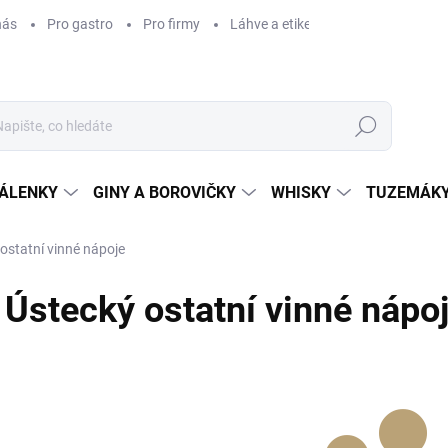
nás
Pro gastro
Pro firmy
Láhve a etikety na míru
Věrnos
Hledat
ÁLENKY
GINY A BOROVIČKY
WHISKY
TUZEMÁKY
ostatní vinné nápoje
Ústecký ostatní vinné nápo