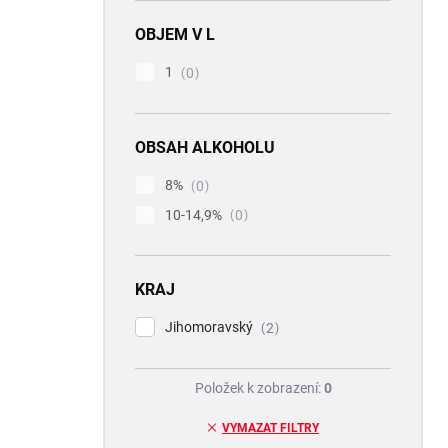
OBJEM V L
1
0
OBSAH ALKOHOLU
8%
0
10-14,9%
0
KRAJ
Jihomoravský
2
Položek k zobrazení:
0
VYMAZAT FILTRY