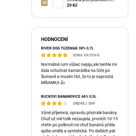
ztrátě
29 Kč
HODNOCENÍ
RIVER DOG TUZEMÁK 38% 0,7L
SOŇA VAITOVÁ
Normálně rum vůbec nepiju,ale tenhle mi
dala ochutnat kamarádka na tůře po
Šumavě a musím říct, že to je naprostá
MŇAMKA 👍
BUČKOVI BANÁNOVICE 46% 0,5L
ONDŘEJ SRP
Vůně příjemná, opravdu přezrálé banány.
Chuť už mě tolik nezaujala, prvních 10-15
vteřin po polknutí mi chuť banánů přišla
spíše umělá a syntetická. Po dalších pár