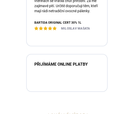
vteřinách se vrátila chuť přírodní. Za mě
zajímavé pití. Určitě doporučuji těm, kteří
mají rádi netradiční ovocné pálenky.
BARTIDA ORIGINÁL ČERT 30% 1L
MILOSLAV MAŠATA
PŘIJÍMÁME ONLINE PLATBY