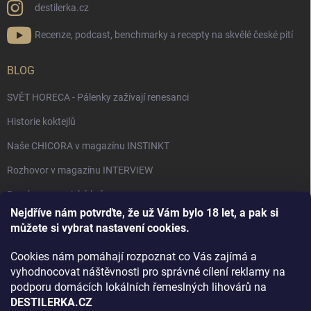
destilerka.cz
Recenze, podcast, benchmarky a recepty na skvělé české pití
BLOG
SVĚT HORECA - Pálenky zažívají renesanci
Historie koktejlů
Naše CHICORA v magazínu INSTINKT
Rozhovor v magazínu INTERVIEW
Bourbon, americká krása.
Nejdříve nám potvrďte, že už Vám bylo 18 let, a pak si
Napsali v TÝDNU o naší práci
můžete si vybrat nastavení cookies.
Když ovoce dostane druhý život
Cookies nám pomáhají rozpoznat co Vás zajímá a
Rozhovor s DESTILERKA.CZ v magazínu DRINKING-CAT
vyhodnocovat náštěvnosti pro správné cílení reklamy na
podporu domácích lokálních řemeslných lihovárů na
Jak vybrat dárek na Vánoce
DESTILERKA.CZ