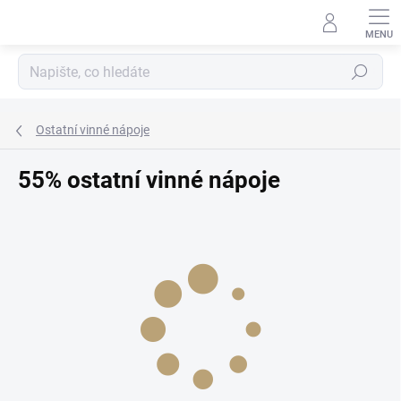
Přejít
na
obsah
Hledat
Ostatní vinné nápoje
55% ostatní vinné nápoje