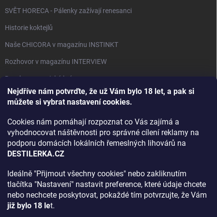
SVĚT HORECA - Pálenky zažívají renesanci
Historie koktejlů
Naše CHICORA v magazínu INSTINKT
Rozhovor v magazínu INTERVIEW
Bourbon, americká krása.
Nejdříve nám potvrďte, že už Vám bylo 18 let, a pak si
Napsali v TÝDNU o naší práci
můžete si vybrat nastavení cookies.
Když ovoce dostane druhý život
Cookies nám pomáhají rozpoznat co Vás zajímá a
Rozhovor s DESTILERKA.CZ v magazínu DRINKING-CAT
vyhodnocovat náštěvnosti pro správné cílení reklamy na
podporu domácích lokálních řemeslných lihovárů na
Jak vybrat dárek na Vánoce
DESTILERKA.CZ
Rozhovor Destilerka.cz v magazínu Macchiato
Ideálně "Přijmout všechny cookies" nebo zakliknutím
tlačítka "Nastavení" nastavit preference, které údaje chcete
Archiv
nebo nechcete poskytovat, pokaždé tím potvrzujte, že Vám
již bylo 18 le
t.