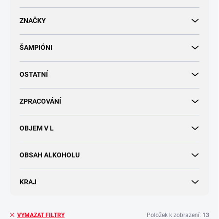
d
u
ZNAČKY
k
t
ŠAMPIÓNI
ů
OSTATNÍ
ZPRACOVÁNÍ
OBJEM V L
OBSAH ALKOHOLU
KRAJ
Položek k zobrazení:
13
VYMAZAT FILTRY