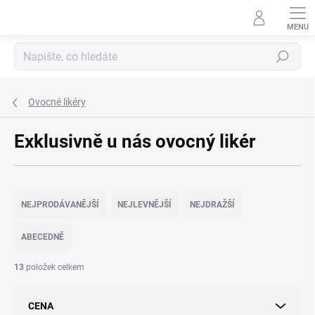
Přejít
na
obsah
Hledat
Ovocné likéry
Exklusivně u nás ovocný likér
Ř
a
NEJPRODÁVANĚJŠÍ
NEJLEVNĚJŠÍ
NEJDRAŽŠÍ
z
e
ABECEDNĚ
n
í
13
položek celkem
p
r
CENA
o