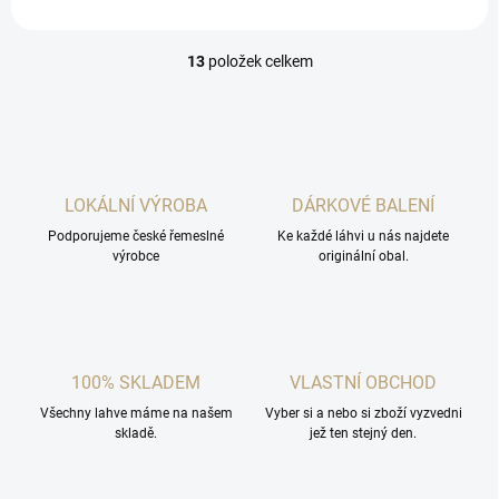
13
položek celkem
O
v
l
á
d
a
c
LOKÁLNÍ VÝROBA
DÁRKOVÉ BALENÍ
í
Podporujeme české řemeslné
p
Ke každé láhvi u nás najdete
výrobce
originální obal.
r
v
k
y
v
ý
100% SKLADEM
VLASTNÍ OBCHOD
p
i
Všechny lahve máme na našem
Vyber si a nebo si zboží vyzvedni
s
skladě.
jež ten stejný den.
u