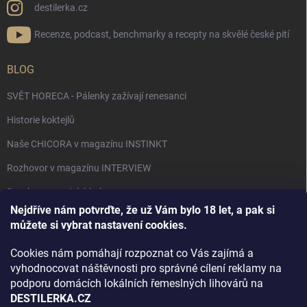
destilerka.cz
Recenze, podcast, benchmarky a recepty na skvělé české pití
BLOG
SVĚT HORECA - Pálenky zažívají renesanci
Historie koktejlů
Naše CHICORA v magazínu INSTINKT
Rozhovor v magazínu INTERVIEW
Bourbon, americká krása.
Nejdříve nám potvrďte, že už Vám bylo 18 let, a pak si
Napsali v TÝDNU o naší práci
můžete si vybrat nastavení cookies.
Když ovoce dostane druhý život
Cookies nám pomáhají rozpoznat co Vás zajímá a
Rozhovor s DESTILERKA.CZ v magazínu DRINKING-CAT
vyhodnocovat náštěvnosti pro správné cílení reklamy na
podporu domácích lokálních řemeslných lihovárů na
Jak vybrat dárek na Vánoce
DESTILERKA.CZ