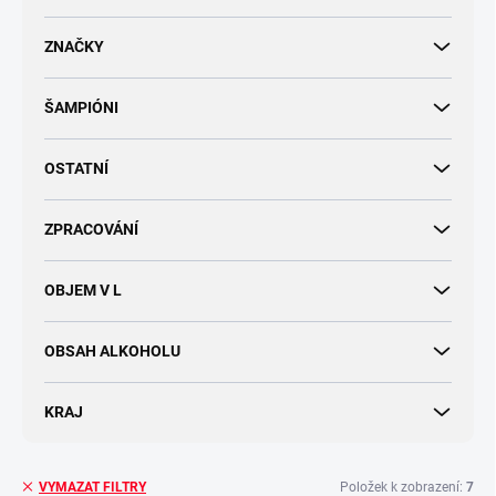
d
u
ZNAČKY
k
t
ŠAMPIÓNI
ů
OSTATNÍ
ZPRACOVÁNÍ
OBJEM V L
OBSAH ALKOHOLU
KRAJ
Položek k zobrazení:
7
VYMAZAT FILTRY