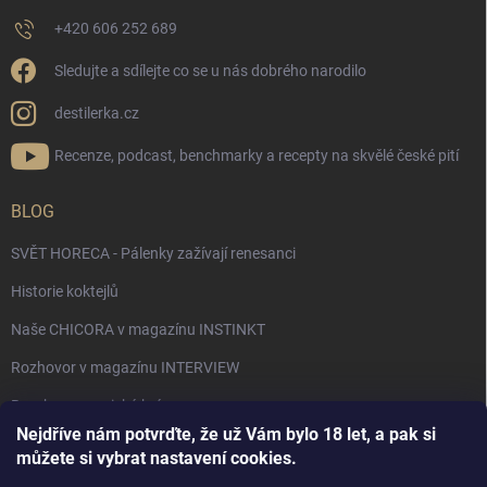
+420 606 252 689
Sledujte a sdílejte co se u nás dobrého narodilo
destilerka.cz
Recenze, podcast, benchmarky a recepty na skvělé české pití
BLOG
SVĚT HORECA - Pálenky zažívají renesanci
Historie koktejlů
Naše CHICORA v magazínu INSTINKT
Rozhovor v magazínu INTERVIEW
Bourbon, americká krása.
Nejdříve nám potvrďte, že už Vám bylo 18 let, a pak si
Napsali v TÝDNU o naší práci
můžete si vybrat nastavení cookies.
Když ovoce dostane druhý život