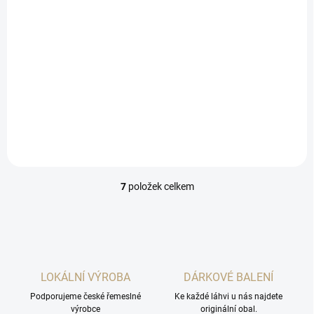
0,7L
339 Kč
/ ks
Do košíku
Příjemný jemný malinový likér
zaujme svojí svěžestí.
7
položek celkem
O
v
l
á
d
a
c
LOKÁLNÍ VÝROBA
DÁRKOVÉ BALENÍ
í
Podporujeme české řemeslné
p
Ke každé láhvi u nás najdete
výrobce
originální obal.
r