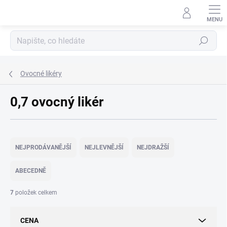
Přejít
na
obsah
Hledat
Ovocné likéry
0,7 ovocný likér
Ř
a
NEJPRODÁVANĚJŠÍ
NEJLEVNĚJŠÍ
NEJDRAŽŠÍ
z
e
ABECEDNĚ
n
í
7
položek celkem
p
r
CENA
o