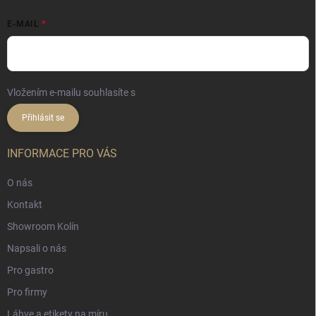
E-MAIL
Vložením e-mailu souhlasíte s
podmínkami ochrany osobních údajů
Přihlásit se
INFORMACE PRO VÁS
O nás
Kontakt
Showroom Kolín
Napsali o nás
Pro gastro
Pro firmy
Láhve a etikety na míru