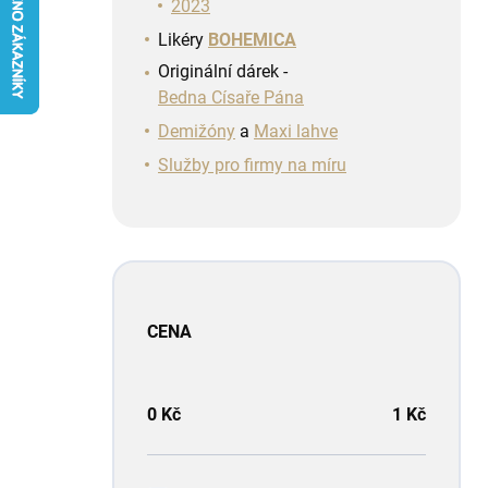
n
2023
í
Likéry
BOHEMICA
p
Originální dárek -
a
Bedna Císaře Pána
n
e
Demižóny
a
Maxi lahve
l
Služby pro firmy na míru
CENA
0
Kč
1
Kč