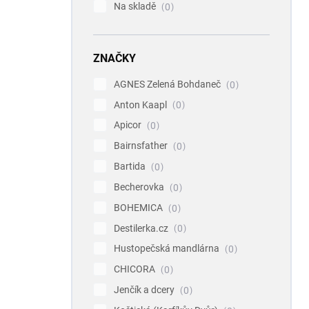
Na skladě
0
ZNAČKY
AGNES Zelená Bohdaneč
0
Anton Kaapl
0
Apicor
0
Bairnsfather
0
Bartida
0
Becherovka
0
BOHEMICA
0
Destilerka.cz
0
Hustopečská mandlárna
0
CHICORA
0
Jenčík a dcery
0