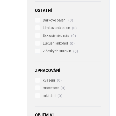
OSTATNÍ
Dárkové balení
0
Limitovaná edice
0
Exklusivně u nás
0
Luxusní alkohol
0
Z českých surovin
0
ZPRACOVÁNÍ
kvašení
0
macerace
0
míchání
0
OBJEM V L