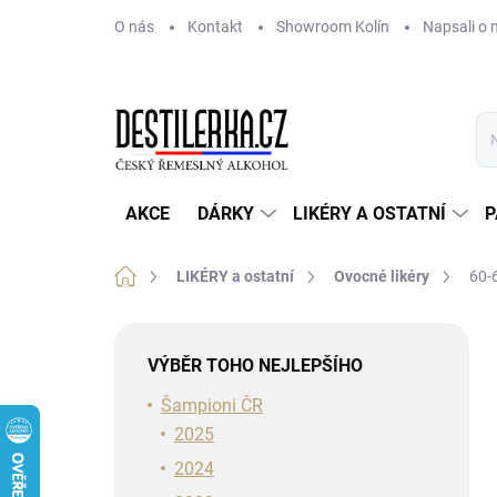
Přejít
O nás
Kontakt
Showroom Kolín
Napsali o 
na
obsah
AKCE
DÁRKY
LIKÉRY A OSTATNÍ
P
Domů
LIKÉRY a ostatní
Ovocné likéry
60-
P
o
VÝBĚR TOHO NEJLEPŠÍHO
s
t
Šampioni ČR
r
2025
a
2024
n