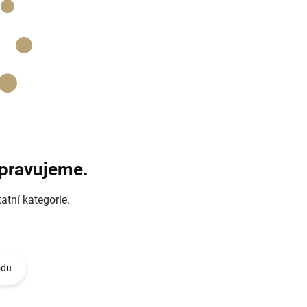
ipravujeme.
atní kategorie.
odu