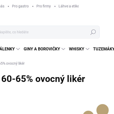
nás
Pro gastro
Pro firmy
Láhve a etikety na míru
Věrnos
Hledat
ÁLENKY
GINY A BOROVIČKY
WHISKY
TUZEMÁKY
65% ovocný likér
60-65% ovocný likér