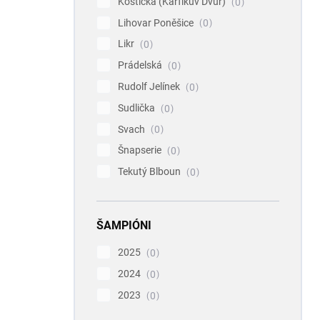
Koštická (Karfíkův Dvůr)
0
Lihovar Poněšice
0
Likr
0
Prádelská
0
Rudolf Jelínek
0
Sudlička
0
Svach
0
Šnapserie
0
Tekutý Blboun
0
ŠAMPIÓNI
2025
0
2024
0
2023
0