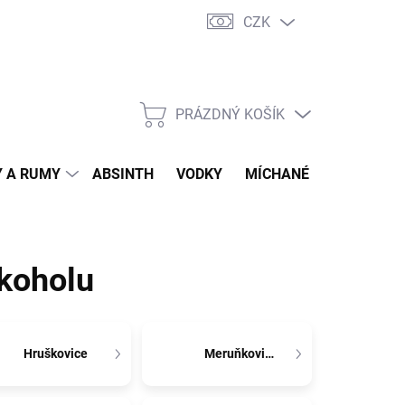
CZK
tní program
Jak nakupovat
Doprava
Jak balíme zásilky
PRÁZDNÝ KOŠÍK
NÁKUPNÍ
KOŠÍK
 A RUMY
ABSINTH
VODKY
MÍCHANÉ DRINKY
O
koholu
Hruškovice
Meruňkovice