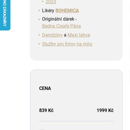
n
2023
í
Likéry
BOHEMICA
p
Originální dárek -
a
Bedna Císaře Pána
n
e
Demižóny
a
Maxi lahve
l
Služby pro firmy na míru
CENA
839
Kč
1999
Kč