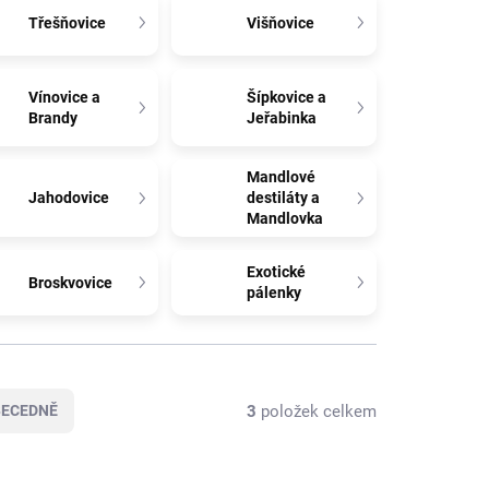
Třešňovice
Višňovice
Vínovice a
Šípkovice a
Brandy
Jeřabinka
Mandlové
Jahodovice
destiláty a
Mandlovka
Exotické
Broskvovice
pálenky
3
položek celkem
BECEDNĚ