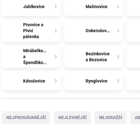
Jablkovice
Malinovice
Pivovice a
Pivní
Oskerušovice
pálenka
Mirábelkovice
Bezinkovice
a
a Bezovice
Špendlíkovice
Kdoulovice
Rynglovice
Ř
a
NEJPRODÁVANĚJŠÍ
NEJLEVNĚJŠÍ
NEJDRAŽŠÍ
A
z
e
n
V