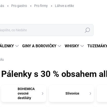
nás
Pro gastro
Pro firmy
Láhve a etikety na míru
Věrnos
Hledat
ÁLENKY
GINY A BOROVIČKY
WHISKY
TUZEMÁKY
olu
Pálenky s 30 % obsahem al
BOHEMICA
ovocné
Slivovice
destiláty