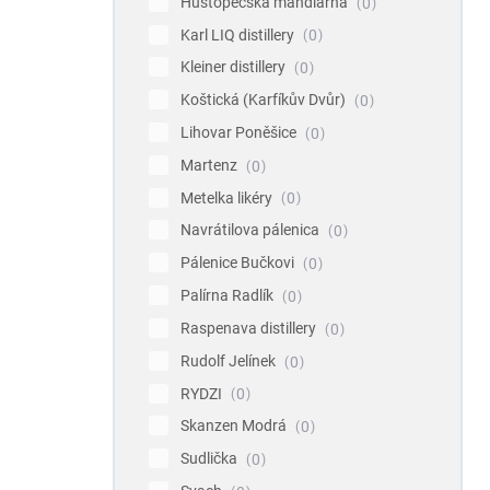
Hustopečská mandlárna
0
Karl LIQ distillery
0
Kleiner distillery
0
Koštická (Karfíkův Dvůr)
0
Lihovar Poněšice
0
Martenz
0
Metelka likéry
0
Navrátilova pálenica
0
Pálenice Bučkovi
0
Palírna Radlík
0
Raspenava distillery
0
Rudolf Jelínek
0
RYDZI
0
Skanzen Modrá
0
Sudlička
0