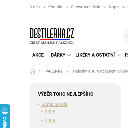
Přejít
O nás
Kontakt
Showroom Kolín
Napsali o 
na
obsah
AKCE
DÁRKY
LIKÉRY A OSTATNÍ
P
Domů
PÁLENKY
Pálenky s 30 % obsahem alkoh
P
o
VÝBĚR TOHO NEJLEPŠÍHO
s
t
Šampioni ČR
r
2025
a
2024
n