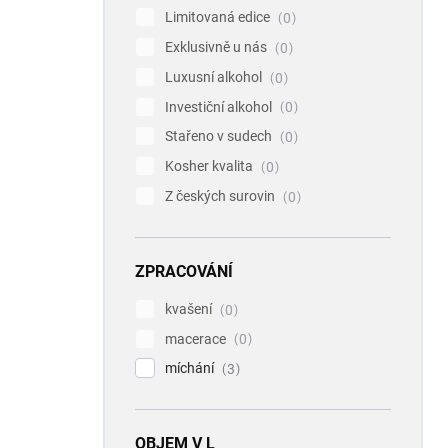
Limitovaná edice
0
Exklusivně u nás
0
Luxusní alkohol
0
Investiční alkohol
0
Stařeno v sudech
0
Kosher kvalita
0
Z českých surovin
0
ZPRACOVÁNÍ
kvašení
0
macerace
0
míchání
3
OBJEM V L