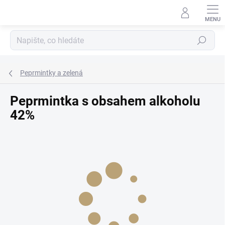
Přejít
na
obsah
Hledat
Peprmintky a zelená
Peprmintka s obsahem alkoholu
42%