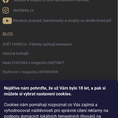
Sledujte a sdílejte co se u nás dobrého narodilo
destilerka.cz
Recenze, podcast, benchmarky a recepty na skvělé české pití
BLOG
SVĚT HORECA - Pálenky zažívají renesanci
Historie koktejlů
Naše CHICORA v magazínu INSTINKT
Rozhovor v magazínu INTERVIEW
Bourbon, americká krása.
Nejdříve nám potvrďte, že už Vám bylo 18 let, a pak si
Napsali v TÝDNU o naší práci
můžete si vybrat nastavení cookies.
Když ovoce dostane druhý život
Cookies nám pomáhají rozpoznat co Vás zajímá a
Rozhovor s DESTILERKA.CZ v magazínu DRINKING-CAT
vyhodnocovat náštěvnosti pro správné cílení reklamy na
podporu domácích lokálních řemeslných lihovárů na