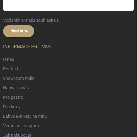
Vložením e-mailu souhlasíte s
podmínkami ochrany osobních údajů
Přihlásit se
INFORMACE PRO VÁS
O nás
Kontakt
Showroom Kolín
Napsali o nás
Pro gastro
Pro firmy
Láhve a etikety na míru
Věrnostní program
Jak nakupovat