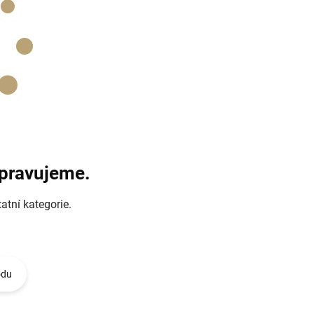
ipravujeme.
atní kategorie.
odu