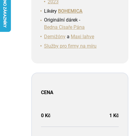
n
2023
í
Likéry
BOHEMICA
p
Originální dárek -
a
Bedna Císaře Pána
n
e
Demižóny
a
Maxi lahve
l
Služby pro firmy na míru
CENA
0
Kč
1
Kč