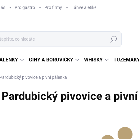
nás
Pro gastro
Pro firmy
Láhve a etikety na míru
Věrnos
Hledat
ÁLENKY
GINY A BOROVIČKY
WHISKY
TUZEMÁKY
Pardubický pivovice a pivní pálenka
Pardubický pivovice a pivní