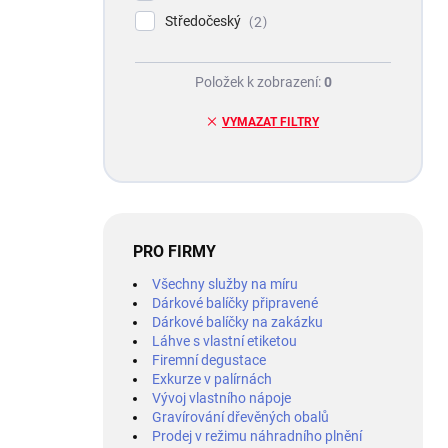
Středočeský
2
Položek k zobrazení:
0
VYMAZAT FILTRY
PRO FIRMY
Všechny služby na míru
Dárkové balíčky připravené
Dárkové balíčky na zakázku
Láhve s vlastní etiketou
Firemní degustace
Exkurze v palírnách
Vývoj vlastního nápoje
Gravírování dřevěných obalů
Prodej v režimu náhradního plnění