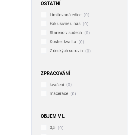
OSTATNÍ
Limitovaná edice
0
Exklusivně u nás
0
Stařeno v sudech
0
Kosher kvalita
0
Z českých surovin
0
ZPRACOVÁNÍ
kvašení
0
macerace
0
OBJEM V L
0,5
0