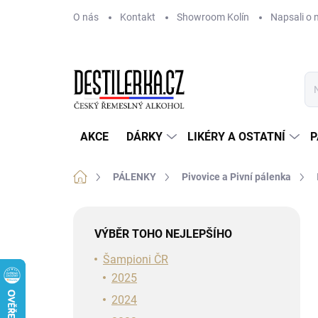
Přejít
O nás
Kontakt
Showroom Kolín
Napsali o 
na
obsah
AKCE
DÁRKY
LIKÉRY A OSTATNÍ
P
Domů
PÁLENKY
Pivovice a Pivní pálenka
P
o
VÝBĚR TOHO NEJLEPŠÍHO
s
t
Šampioni ČR
r
2025
a
2024
n