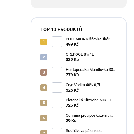
TOP 10 PRODUKTŮ
BOHEMICA Višňovka likér
25% 0,7L
499 Kč
GREPOOL 8% 1L
339 Kč
Hustopečská Mandlovka 38%
1L
779 Kč
Cryo Vodka 40% 0,7L
525 Kč
Blatenská Slivovice 50% 1L
725 Kč
Ochrana proti poškození či
ztrátě
29 Kč
Sudličkova pálenice