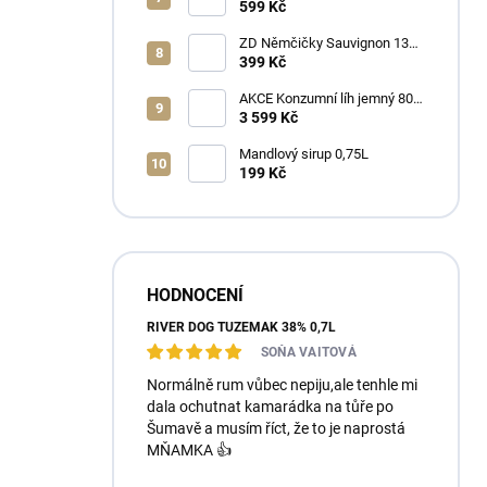
Ořechovka 30% 0,7L
599 Kč
ZD Němčičky Sauvignon 13%
2025 Bag in Box 3L - suché
399 Kč
AKCE Konzumní líh jemný 80%
min 6x1L
3 599 Kč
Mandlový sirup 0,75L
199 Kč
HODNOCENÍ
RIVER DOG TUZEMÁK 38% 0,7L
SOŇA VAITOVÁ
Normálně rum vůbec nepiju,ale tenhle mi
dala ochutnat kamarádka na tůře po
Šumavě a musím říct, že to je naprostá
MŇAMKA 👍