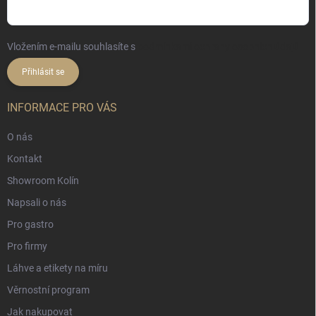
Vložením e-mailu souhlasíte s
podmínkami ochrany osobních údajů
Přihlásit se
INFORMACE PRO VÁS
O nás
Kontakt
Showroom Kolín
Napsali o nás
Pro gastro
Pro firmy
Láhve a etikety na míru
Věrnostní program
Jak nakupovat