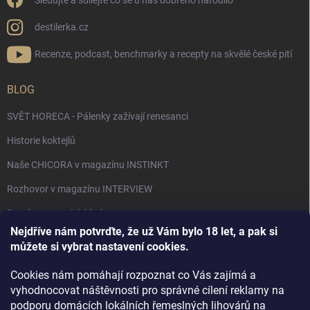
Sledujte a sdílejte co se u nás dobrého narodilo
destilerka.cz
Recenze, podcast, benchmarky a recepty na skvělé české pití
BLOG
SVĚT HORECA - Pálenky zažívají renesanci
Historie koktejlů
Naše CHICORA v magazínu INSTINKT
Rozhovor v magazínu INTERVIEW
Bourbon, americká krása.
Nejdříve nám potvrďte, že už Vám bylo 18 let, a pak si
Napsali v TÝDNU o naší práci
můžete si vybrat nastavení cookies.
Když ovoce dostane druhý život
Cookies nám pomáhají rozpoznat co Vás zajímá a
Rozhovor s DESTILERKA.CZ v magazínu DRINKING-CAT
vyhodnocovat náštěvnosti pro správné cílení reklamy na
podporu domácích lokálních řemeslných lihovárů na