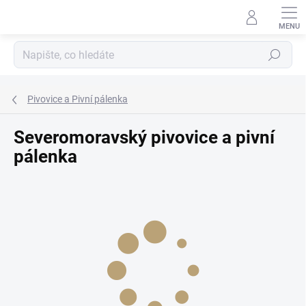
Přejít
na
obsah
Hledat
Pivovice a Pivní pálenka
Severomoravský pivovice a pivní
pálenka